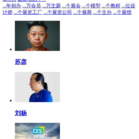
...
年创办
...
万会员
...
万主题
...
个展会
...
个模型
...
个教程
...
位设
计师
...
个展览工厂
...
个展览公司
...
个展商
...
个主办
...
个展馆
苏彦
刘杨