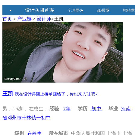
设计兵团首页
全球展会
3D模型
招聘求
首页
>
产业链
>
设计师
>王凯
王凯
我在设计兵团上接单赚钱了，你也来入驻吧~
男， 25岁， 在校生，
经验
7年
学历
初中
毕业
河南
省邓州市十林镇一初中
级别
在校生
所在城市
中华人民共和国-上海市-上海