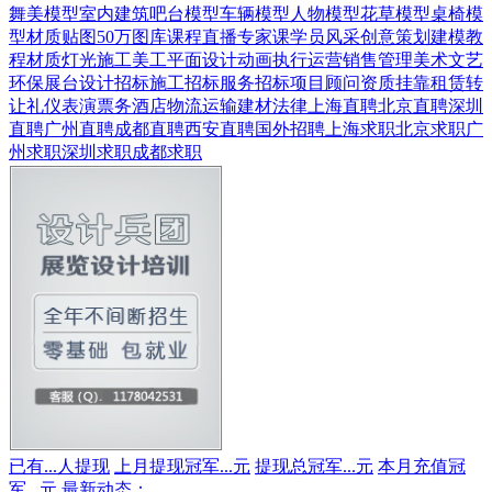
舞美模型
室内建筑
吧台模型
车辆模型
人物模型
花草模型
桌椅模
型
材质贴图
50万图库
课程直播
专家课
学员风采
创意策划
建模教
程
材质灯光
施工美工
平面设计
动画
执行运营
销售管理
美术文艺
环保展台
设计招标
施工招标
服务招标
项目顾问
资质挂靠
租赁转
让
礼仪表演
票务酒店
物流运输
建材
法律
上海直聘
北京直聘
深圳
直聘
广州直聘
成都直聘
西安直聘
国外招聘
上海求职
北京求职
广
州求职
深圳求职
成都求职
已有
...
人提现
上月提现冠军
...
元
提现总冠军
...
元
本月充值冠
军
...
元
最新动态：
...