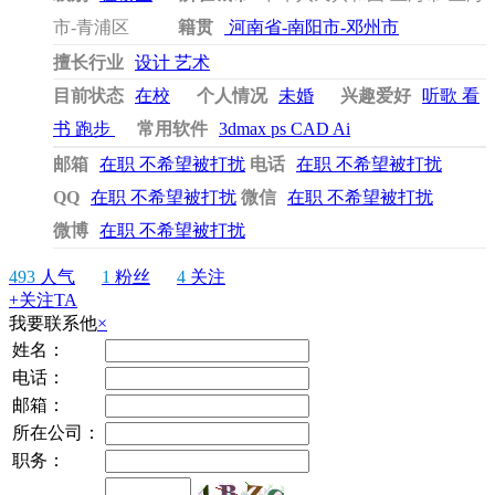
市-青浦区
籍贯
河南省-南阳市-邓州市
擅长行业
设计 艺术
目前状态
在校
个人情况
未婚
兴趣爱好
听歌 看
书 跑步
常用软件
3dmax ps CAD Ai
邮箱
在职 不希望被打扰
电话
在职 不希望被打扰
QQ
在职 不希望被打扰
微信
在职 不希望被打扰
微博
在职 不希望被打扰
493
人气
1
粉丝
4
关注
+关注TA
我要联系他
×
姓名：
电话：
邮箱：
所在公司：
职务：