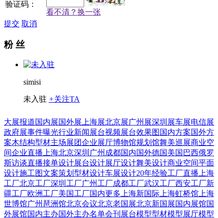
验证码：
看不清？换一张
提交
取消
粉 丝
simisi
未入驻
+
关注TA
大展报道
国内展
国外展
上海展
北京展
广州展
深圳展
车展
电信展
政府展
事件曝光
行业新闻
展台视频
展台效果图
国内方案
国外方
案
木结构
型材
主场展团
企业展厅
博物馆
规划馆
舞美巡展
商业空
间
企业直播
上海
北京
深圳
广州
成都
国内
国外
德国
美国
巴西
俄罗
斯
访谈直播
接单设计
展台设计
展厅设计
舞美设计
商业空间
平面
设计
施工图
文案策划
型材设计
车展设计
20年经验
工厂直播
上海
工厂
北京工厂
深圳工厂
广州工厂
成都工厂
武汉工厂
西安工厂
新
疆工厂
欧洲工厂
美国工厂
国内更多
上海新国际
上海虹桥馆
上海
世博馆
广州琶洲馆
北京会议
北京老国展
北京新国展
国内展馆
国
外展馆
国内主办
国外主办
名单会刊
展台模型
型材模型
展厅模型