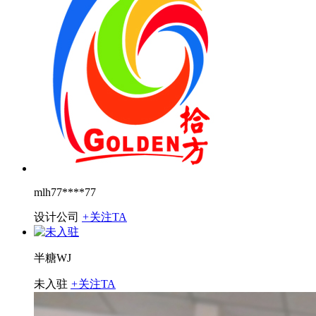
mlh77****77
设计公司
+
关注TA
半糖WJ
未入驻
+
关注TA