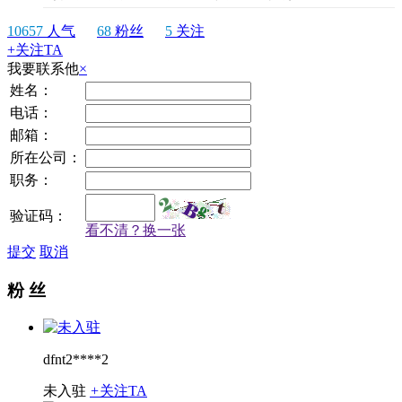
10657
人气
68
粉丝
5
关注
+关注TA
我要联系他
×
姓名：
电话：
邮箱：
所在公司：
职务：
验证码：
看不清？换一张
提交
取消
粉 丝
dfnt2****2
未入驻
+
关注TA