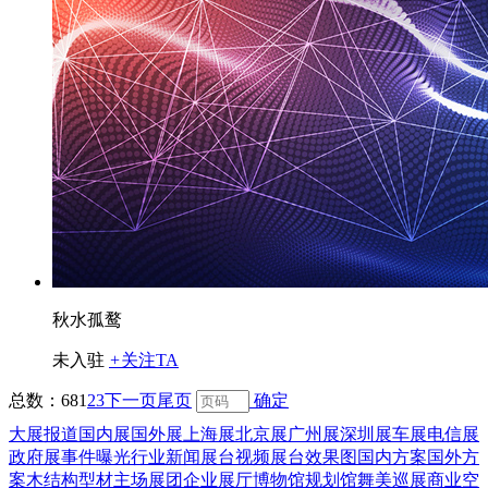
秋水孤鹜
未入驻
+
关注TA
总数：68
1
2
3
下一页
尾页
确定
大展报道
国内展
国外展
上海展
北京展
广州展
深圳展
车展
电信展
政府展
事件曝光
行业新闻
展台视频
展台效果图
国内方案
国外方
案
木结构
型材
主场展团
企业展厅
博物馆
规划馆
舞美巡展
商业空