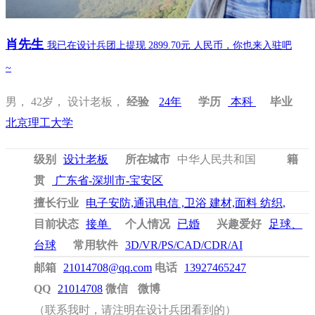
肖先生
我已在设计兵团上提现 2899.70元 人民币，你也来入驻吧
~
男， 42岁， 设计老板，
经验
24年
学历
本科
毕业
北京理工大学
级别
设计老板
所在城市
中华人民共和国
籍
贯
广东省-深圳市-宝安区
擅长行业
电子安防,通讯电信 ,卫浴 建材,面料 纺织,
光伏太阳能,地板 木业 门窗,五金工具,灯光照明,地面
目前状态
接单
个人情况
已婚
兴趣爱好
足球、
交通,金融理财,政府,旅游
台球
常用软件
3D/VR/PS/CAD/CDR/AI
邮箱
21014708@qq.com
电话
13927465247
QQ
21014708
微信
微博
（联系我时，请注明在设计兵团看到的）