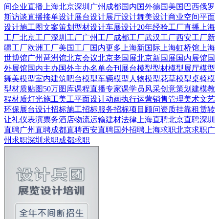
间
企业直播
上海
北京
深圳
广州
成都
国内
国外
德国
美国
巴西
俄罗
斯
访谈直播
接单设计
展台设计
展厅设计
舞美设计
商业空间
平面
设计
施工图
文案策划
型材设计
车展设计
20年经验
工厂直播
上海
工厂
北京工厂
深圳工厂
广州工厂
成都工厂
武汉工厂
西安工厂
新
疆工厂
欧洲工厂
美国工厂
国内更多
上海新国际
上海虹桥馆
上海
世博馆
广州琶洲馆
北京会议
北京老国展
北京新国展
国内展馆
国
外展馆
国内主办
国外主办
名单会刊
展台模型
型材模型
展厅模型
舞美模型
室内建筑
吧台模型
车辆模型
人物模型
花草模型
桌椅模
型
材质贴图
50万图库
课程直播
专家课
学员风采
创意策划
建模教
程
材质灯光
施工美工
平面设计
动画
执行运营
销售管理
美术文艺
环保展台
设计招标
施工招标
服务招标
项目顾问
资质挂靠
租赁转
让
礼仪表演
票务酒店
物流运输
建材
法律
上海直聘
北京直聘
深圳
直聘
广州直聘
成都直聘
西安直聘
国外招聘
上海求职
北京求职
广
州求职
深圳求职
成都求职