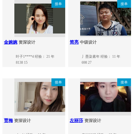
接单
接单
金婉婉
简亮
资深设计
中级设计
叶子1****4
经验： 21 年
丿墨染素年
经验： 11 年
8138
15
698
27
接单
接单
贾梅
左丽莎
资深设计
资深设计