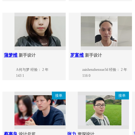
蒲梦维
罗富维
新手设计
新手设计
A何与梦
经验： 2 年
zaishenzhenxue3d
经验： 2 年
143
1
116
0
接单
接单
蔡惠良
张力
设计总监
资深设计