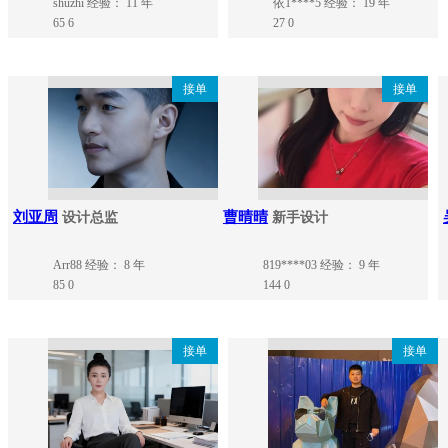
shuzhi
经验： 11 年
依1****5
经验： 19 年
65
6
27
0
接单
接单
刘亚周
曹晴晴
设计总监
新手设计
Arr88
经验： 8 年
819****03
经验： 9 年
85
0
144
0
接单
接单