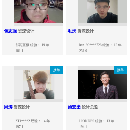
包志强
毛沅
资深设计
资深设计
郁闷至极
经验： 19 年
han199****728
经验： 12 年
181
1
231
0
接单
接单
周涛
施宏燊
资深设计
设计总监
ZT1****2
经验： 14 年
LIONDES
经验： 13 年
197
1
194
1