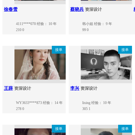
徐春雪
蔡晓兵
资深设计
4111****070
经验： 10 年
韩小姐
经验： 9 年
210
0
99
0
接单
接单
王薛
李兴
资深设计
资深设计
WY3633****873
经验： 14 年
lixing
经验： 10 年
278
0
305
1
接单
接单