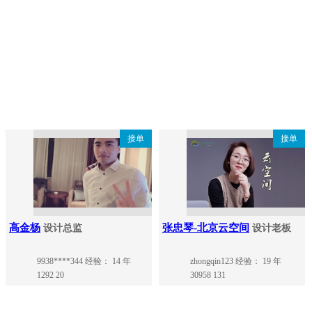
接单
接单
高金杨
张忠琴-北京云空间
设计总监
设计老板
9938****344
经验： 14 年
zhongqin123
经验： 19 年
1292
20
30958
131