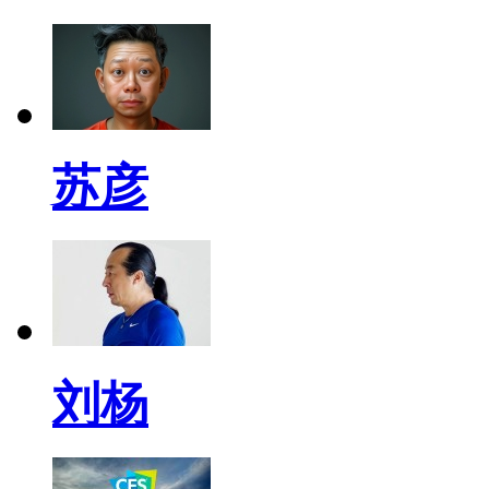
苏彦
刘杨