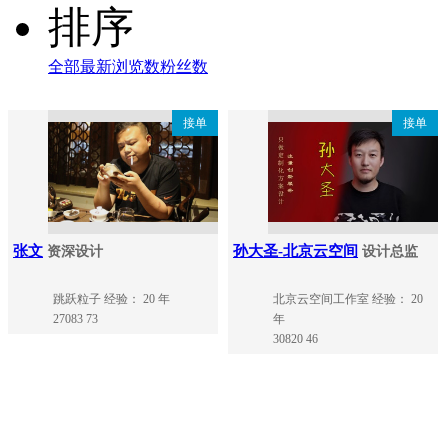
排序
全部
最新
浏览数
粉丝数
接单
接单
张文
孙大圣-北京云空间
资深设计
设计总监
跳跃粒子
经验： 20 年
北京云空间工作室
经验： 20
27083
73
年
30820
46