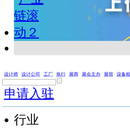
设计师
设计公司
工厂
执行
展商
展会主办
展馆
设备
申请入驻
行业