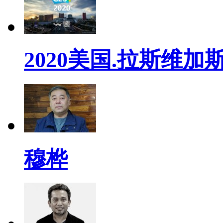
2020美国.拉斯维加斯
穆桦