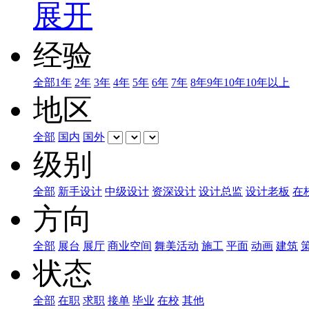
展开
经验
全部
1年
2年
3年
4年
5年
6年
7年
8年
9年
10年
10年以上
地区
全部
国内
国外
级别
全部
新手设计
中级设计
资深设计
设计总监
设计老板
在
方向
全部
展台
展厅
商业空间
舞美活动
施工
平面
动画
建筑
状态
全部
在职
求职
接单
毕业
在校
其他