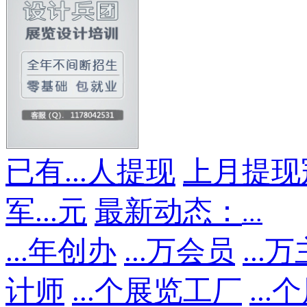
已有
...
人提现
上月提现
军
...
元
最新动态：
...
...
年创办
...
万会员
...
万
计师
...
个展览工厂
...
个