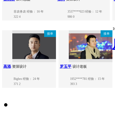
非农务农
经验： 16 年
3537****023
经验： 12 年
322
4
986
0
1
接单
接单
高添
罗玉平
资深设计
设计老板
Bigbro
经验： 24 年
1952****781
经验： 15 年
371
2
393
3