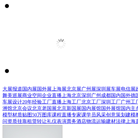
大展报道
国内展
国外展
上海展
北京展
广州展
深圳展
车展
电信展
舞美巡展
商业空间
企业直播
上海
北京
深圳
广州
成都
国内
国外
德
车展设计
20年经验
工厂直播
上海工厂
北京工厂
深圳工厂
广州工
洲馆
北京会议
北京老国展
北京新国展
国内展馆
国外展馆
国内主
模型
材质贴图
50万图库
课程直播
专家课
学员风采
创意策划
建模
问
资质挂靠
租赁转让
礼仪表演
票务酒店
物流运输
建材
法律
上海