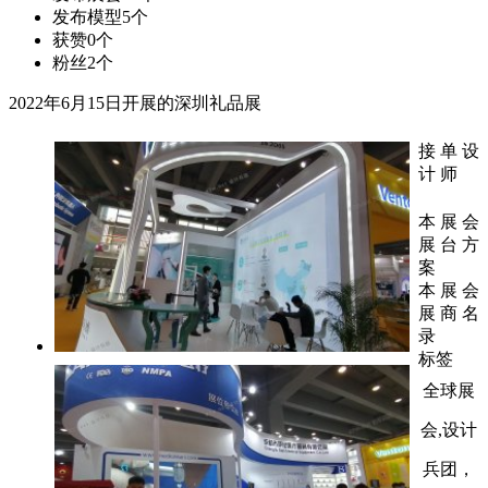
发布模型
5个
获赞
0个
粉丝
2个
2022年6月15日开展的深圳礼品展
接 单 设
计 师
本 展 会
展 台 方
案
本 展 会
展 商 名
录
标签
全球展
会,设计
兵团，