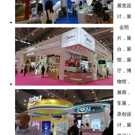
展览设
计，展
会照
片，展
台，展
馆，展
厅，博
物馆，
展商，
车展，
原创设
计，展