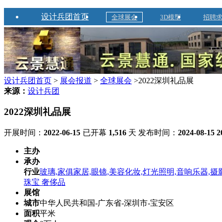
设计兵团首页
全球展会
3D模型
招聘
设计兵团首页
>
展会报道
>
全球展会
>2022深圳礼品展
来源：
设计兵团
2022深圳礼品展
开展时间：
2022-06-15
已开幕
1,516
天
发布时间：
2024-08-15 2
主办
承办
行业
玻璃,家俱家居,眼镜,美容化妆,灯光照明,音响乐器,摄影
珠宝 奢侈品
展馆
城市
中华人民共和国-广东省-深圳市-宝安区
面积
平米