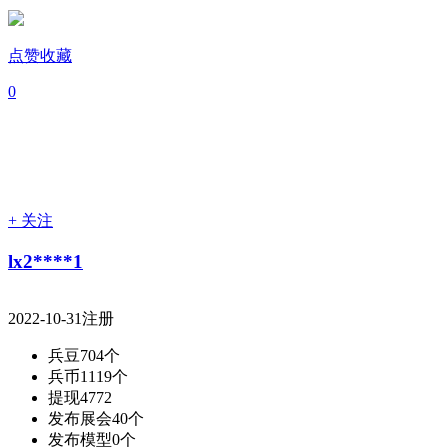
点赞收藏
0
+ 关注
lx2****1
2022-10-31注册
兵豆
704个
兵币
1119个
提现
4772
发布展会
40个
发布模型
0个