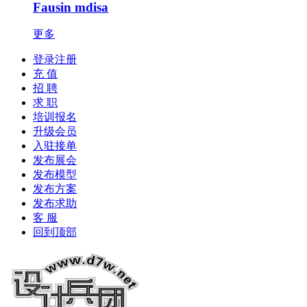
Fausin mdisa
更多
登录注册
充 值
招 聘
求 职
培训报名
升级会员
入驻接单
发布展会
发布模型
发布方案
发布求助
客 服
回到顶部