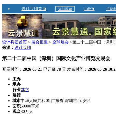
设计兵团首页
全球展会
3D模型
招聘
设计兵团首页
>
展会报道
>
全球展会
>第二十二届中国（深圳
来源：
设计兵团
第二十二届中国（深圳）国际文化产业博览交易会
开展时间：
2026-05-21
已开幕
78
天
发布时间：
2026-05-26 10:2
主办
承办
行业
其它
展馆
城市
中华人民共和国-广东省-深圳市-宝安区
面积
50000平米
观众
30万人