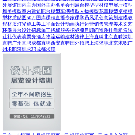
外展馆
国内主办
国外主办
名单会刊
展台模型
型材模型
展厅模型
舞美模型
室内建筑
吧台模型
车辆模型
人物模型
花草模型
桌椅模
型
材质贴图
50万图库
课程直播
专家课
学员风采
创意策划
建模教
程
材质灯光
施工美工
平面设计
动画
执行运营
销售管理
美术文艺
环保展台
设计招标
施工招标
服务招标
项目顾问
资质挂靠
租赁转
让
礼仪表演
票务酒店
物流运输
建材
法律
上海直聘
北京直聘
深圳
直聘
广州直聘
成都直聘
西安直聘
国外招聘
上海求职
北京求职
广
州求职
深圳求职
成都求职