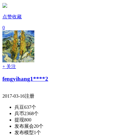
点赞收藏
0
+ 关注
fengyihang1****2
2017-03-16注册
兵豆
637个
兵币
2368个
提现
800
发布展会
20个
发布模型
1个