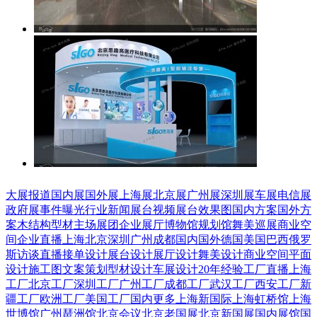
大展报道
国内展
国外展
上海展
北京展
广州展
深圳展
车展
电信展
政府展
事件曝光
行业新闻
展台视频
展台效果图
国内方案
国外方
案
木结构
型材
主场展团
企业展厅
博物馆
规划馆
舞美巡展
商业空
间
企业直播
上海
北京
深圳
广州
成都
国内
国外
德国
美国
巴西
俄罗
斯
访谈直播
接单设计
展台设计
展厅设计
舞美设计
商业空间
平面
设计
施工图
文案策划
型材设计
车展设计
20年经验
工厂直播
上海
工厂
北京工厂
深圳工厂
广州工厂
成都工厂
武汉工厂
西安工厂
新
疆工厂
欧洲工厂
美国工厂
国内更多
上海新国际
上海虹桥馆
上海
世博馆
广州琶洲馆
北京会议
北京老国展
北京新国展
国内展馆
国