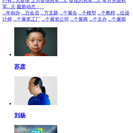
已有
...
人提现
上月提现冠军
...
元
提现总冠军
...
元
本月充值冠
军
...
元
最新动态：
...
...
年创办
...
万会员
...
万主题
...
个展会
...
个模型
...
个教程
...
位设
计师
...
个展览工厂
...
个展览公司
...
个展商
...
个主办
...
个展馆
苏彦
刘杨