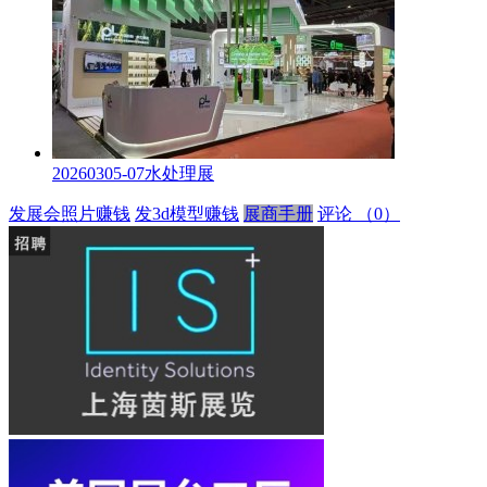
20260305-07水处理展
发展会照片赚钱
发3d模型赚钱
展商手册
评论
（0）