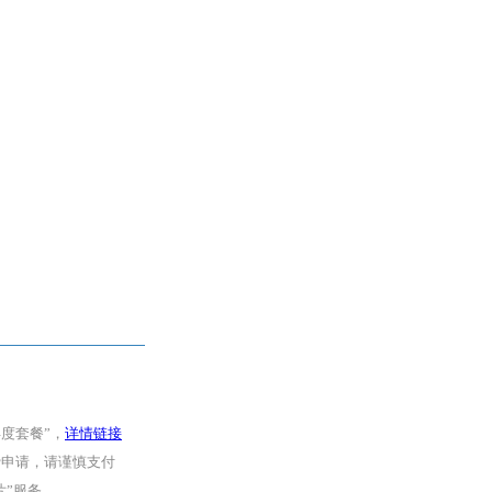
年度套餐”，
详情链接
费申请，请谨慎支付
片”服务