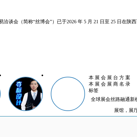
会（简称“丝博会”）已于2026 年 5 月 21 日至 25 日在
本 展 会 展 台 方 案
本 展 会 展 商 名 录
标签
全球展会丝路融通新
展馆，展