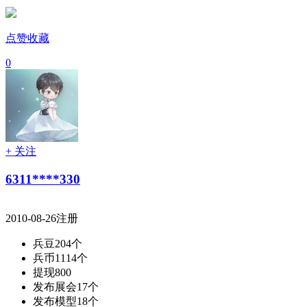
点赞收藏
0
+ 关注
6311****330
2010-08-26注册
兵豆
204个
兵币
1114个
提现
800
发布展会
17个
发布模型
18个