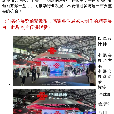
欢迎加入 MWC 上海——创新的核心，在这里，开拓者和行业
领袖齐聚一堂，共同推动行业发展。不要错过参与这一重要盛
会的机会！
（向各位展览前辈致敬，感谢各位展览人制作的精美展
台，此贴照片仅供观赏）
接 单 设
计 师
本 展 会
展 台 方
案
本 展 会
展 商 名
录
标签
全球展
会,设计
兵团，