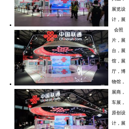
展览设
计，展
会照
片，展
台，展
馆，展
厅，博
物馆，
展商，
车展，
原创设
计，展