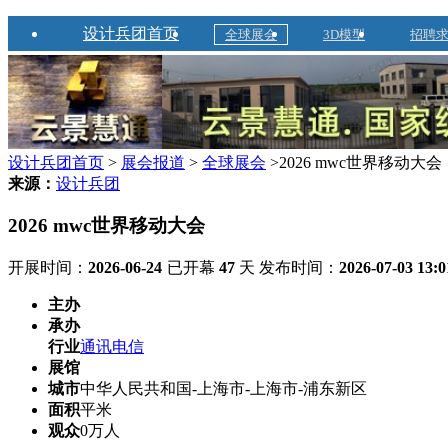
设计兵团首页
全球展会
3D模型
招聘
设计兵团首页
>
展会报道
>
全球展会
>2026 mwc世界移动大会
来源：
设计兵团
2026 mwc世界移动大会
开展时间：
2026-06-24
已开幕
47
天
发布时间：
2026-07-03 13:0
主办
承办
行业
通讯电信
展馆
城市
中华人民共和国-上海市-上海市-浦东新区
面积
平米
观众
0万人