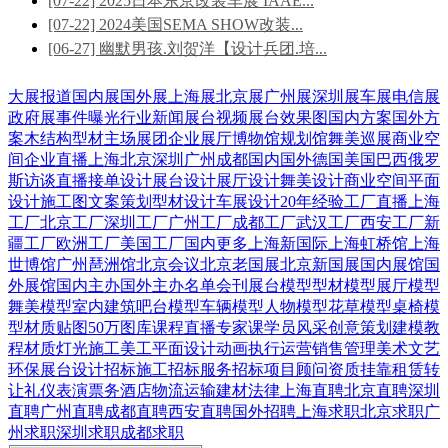
[07-22] 2025日本东京改装车展 IAAE...
[07-22] 2024美国SEMA SHOW改装...
[06-27] 幽默男孩.刘贺洋【设计兵团.培...
大展报道
国内展
国外展
上海展
北京展
广州展
深圳展
车展
电信展
政府展
事件曝光
行业新闻
展台视频
展台效果图
国内方案
国外方
案
木结构
型材
主场展团
企业展厅
博物馆
规划馆
舞美巡展
商业空
间
企业直播
上海
北京
深圳
广州
成都
国内
国外
德国
美国
巴西
俄罗
斯
访谈直播
接单设计
展台设计
展厅设计
舞美设计
商业空间
平面
设计
施工图
文案策划
型材设计
车展设计
20年经验
工厂直播
上海
工厂
北京工厂
深圳工厂
广州工厂
成都工厂
武汉工厂
西安工厂
新
疆工厂
欧洲工厂
美国工厂
国内更多
上海新国际
上海虹桥馆
上海
世博馆
广州琶洲馆
北京会议
北京老国展
北京新国展
国内展馆
国
外展馆
国内主办
国外主办
名单会刊
展台模型
型材模型
展厅模型
舞美模型
室内建筑
吧台模型
车辆模型
人物模型
花草模型
桌椅模
型
材质贴图
50万图库
课程直播
专家课
学员风采
创意策划
建模教
程
材质灯光
施工美工
平面设计
动画
执行运营
销售管理
美术文艺
环保展台
设计招标
施工招标
服务招标
项目顾问
资质挂靠
租赁转
让
礼仪表演
票务酒店
物流运输
建材
法律
上海直聘
北京直聘
深圳
直聘
广州直聘
成都直聘
西安直聘
国外招聘
上海求职
北京求职
广
州求职
深圳求职
成都求职