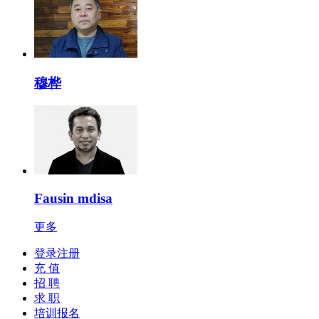
穆桦
Fausin mdisa
更多
登录注册
充 值
招 聘
求 职
培训报名