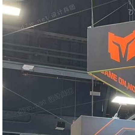
兵豆
0个
兵币
72个