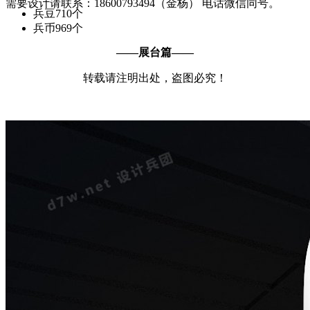
需要设计请联系：18600793494（金杨） 电话微信同号。
兵豆
710个
兵币
969个
——展台篇——
转载请注明出处，盗图必究！