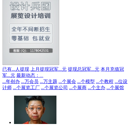
已有
...
人提现
上月提现冠军
...
元
提现总冠军
...
元
本月充值冠
军
...
元
最新动态：
...
...
年创办
...
万会员
...
万主题
...
个展会
...
个模型
...
个教程
...
位设
计师
...
个展览工厂
...
个展览公司
...
个展商
...
个主办
...
个展馆