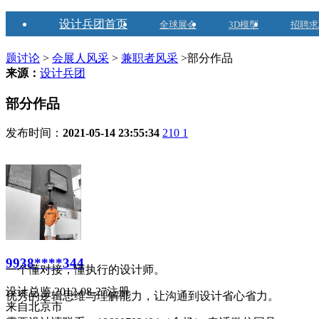
设计兵团首页
全球展会
3D模型
招聘求
题讨论
>
会展人风采
>
兼职者风采
>部分作品
来源：
设计兵团
部分作品
发布时间：
2021-05-14 23:55:34
210
1
9938****344
一个懂对接，懂执行的设计师。
设计总监 2012-08-27注册
优秀的逻辑思维与理解能力，让沟通到设计省心省力。
来自北京市