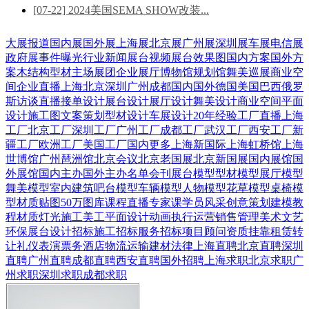
[07-22] 2024美国SEMA SHOW改装...
大展报道
国内展
国外展
上海展
北京展
广州展
深圳展
车展
电信展
政府展
事件曝光
行业新闻
展台视频
展台效果图
国内方案
国外方
案
木结构
型材
主场展团
企业展厅
博物馆
规划馆
舞美巡展
商业空
间
企业直播
上海
北京
深圳
广州
成都
国内
国外
德国
美国
巴西
俄罗
斯
访谈直播
接单设计
展台设计
展厅设计
舞美设计
商业空间
平面
设计
施工图
文案策划
型材设计
车展设计
20年经验
工厂直播
上海
工厂
北京工厂
深圳工厂
广州工厂
成都工厂
武汉工厂
西安工厂
新
疆工厂
欧洲工厂
美国工厂
国内更多
上海新国际
上海虹桥馆
上海
世博馆
广州琶洲馆
北京会议
北京老国展
北京新国展
国内展馆
国
外展馆
国内主办
国外主办
名单会刊
展台模型
型材模型
展厅模型
舞美模型
室内建筑
吧台模型
车辆模型
人物模型
花草模型
桌椅模
型
材质贴图
50万图库
课程直播
专家课
学员风采
创意策划
建模教
程
材质灯光
施工美工
平面设计
动画
执行运营
销售管理
美术文艺
环保展台
设计招标
施工招标
服务招标
项目顾问
资质挂靠
租赁转
让
礼仪表演
票务酒店
物流运输
建材
法律
上海直聘
北京直聘
深圳
直聘
广州直聘
成都直聘
西安直聘
国外招聘
上海求职
北京求职
广
州求职
深圳求职
成都求职