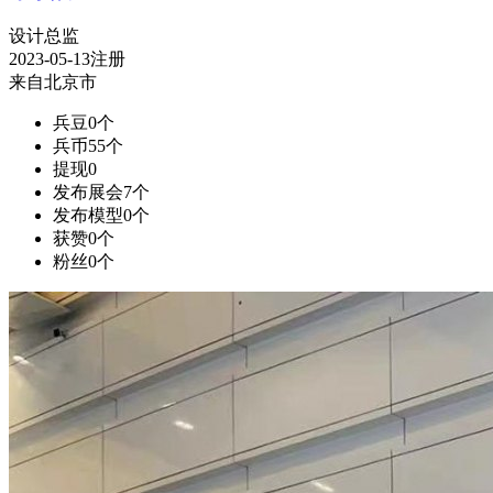
设计总监
2023-05-13注册
来自北京市
兵豆
0个
兵币
55个
提现
0
发布展会
7个
发布模型
0个
获赞
0个
粉丝
0个