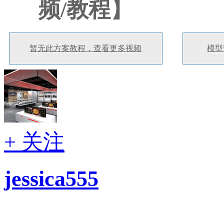
频/教程】
暂无此方案教程，查看更多视频
模型
+ 关注
jessica555