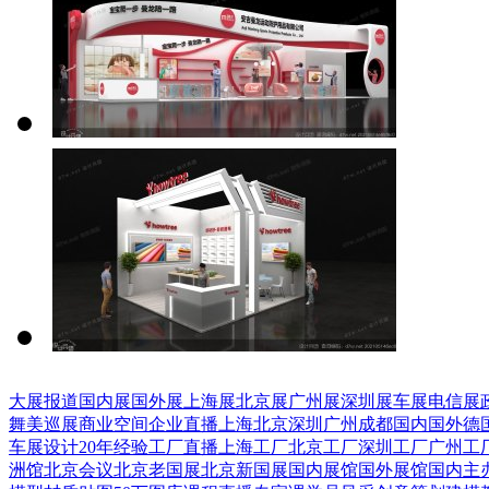
大展报道
国内展
国外展
上海展
北京展
广州展
深圳展
车展
电信展
舞美巡展
商业空间
企业直播
上海
北京
深圳
广州
成都
国内
国外
德
车展设计
20年经验
工厂直播
上海工厂
北京工厂
深圳工厂
广州工
洲馆
北京会议
北京老国展
北京新国展
国内展馆
国外展馆
国内主