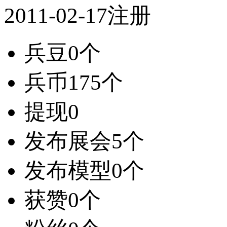
2011-02-17注册
兵豆
0个
兵币
175个
提现
0
发布展会
5个
发布模型
0个
获赞
0个