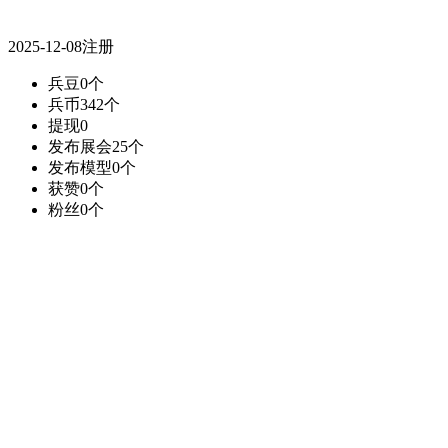
2025-12-08注册
兵豆
0个
兵币
342个
提现
0
发布展会
25个
发布模型
0个
获赞
0个
粉丝
0个