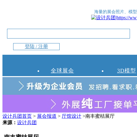
海量的展会照片、模型
登陆 / 注册
全球展会
3D模型
设计兵团首页
>
展会报道
>
厅馆设计
>南丰蜜桔展厅
来源：
设计兵团