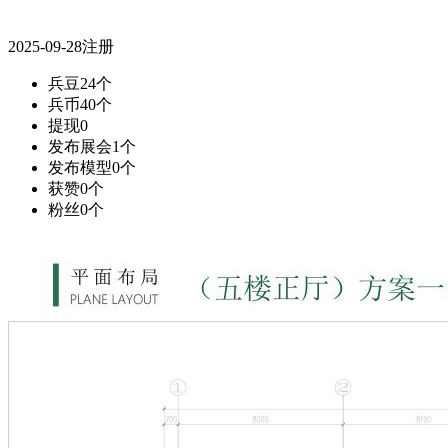
2025-09-28注册
兵豆
24个
兵币
40个
提现
0
发布展会
1个
发布模型
0个
获赞
0个
粉丝
0个