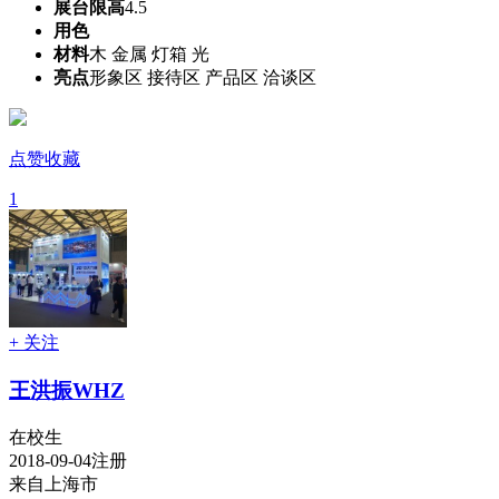
展台限高
4.5
用色
材料
木 金属 灯箱 光
亮点
形象区 接待区 产品区 洽谈区
点赞收藏
1
+ 关注
王洪振WHZ
在校生
2018-09-04注册
来自上海市