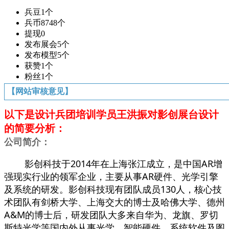
兵豆
1个
兵币
8748个
提现
0
发布展会
5个
发布模型
5个
获赞
1个
粉丝
1个
【网站审核意见】
以下是设计兵团培训学员王洪振对影创
展台设计
的简要分析：
公司简介：
影创科技于2014年在上海张江成立，是中国AR增
强现实行业的领军企业，主要从事AR硬件、光学引擎
及系统的研发。影创科技现有团队成员130人，核心技
术团队有剑桥大学、上海交大的博士及哈佛大学、德州
A&M的博士后，研发团队大多来自华为、龙旗、罗切
斯特光学等国内外从事光学、智能硬件、系统软件及图