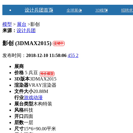
设计兵团首页
全球展会
3D模型
招聘求
模型
>
展台
>影创
来源：
设计兵团
影创 (3DMAX2015)
促销中
发布时间：
2018-12-10 11:58:06
455
2
展商
价格
5 兵豆
特价模型
3D版本
3DMAX2015
渲染器
VRAY渲染器
文件大小
20.88M
行业
游戏动漫
展台类型
木构特装
风格
科技
开口
四面
层数
一层
尺寸
15*6=90.00平米