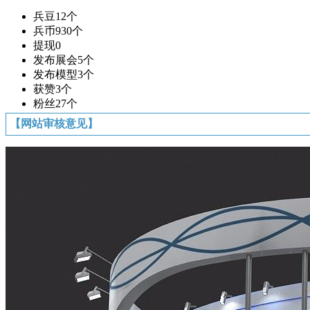
兵豆
12个
兵币
930个
提现
0
发布展会
5个
发布模型
3个
获赞
3个
粉丝
27个
【网站审核意见】