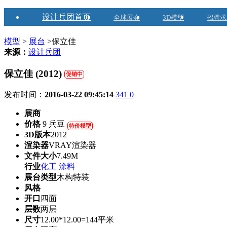
设计兵团首页
全球展会
3D模型
招聘求
模型
>
展台
>保立佳
来源：
设计兵团
保立佳 (2012)
促销中
发布时间：
2016-03-22 09:45:14
341
0
展商
价格
9 兵豆
特价模型
3D版本
2012
渲染器
VRAY渲染器
文件大小
7.49M
行业
化工 涂料
展台类型
木构特装
风格
开口
四面
层数
两层
尺寸
12.00*12.00=144平米