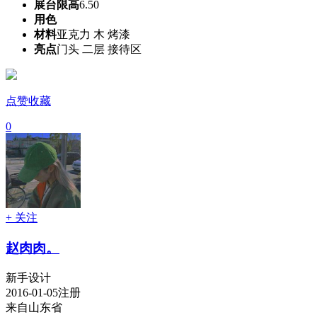
展台限高
6.50
用色
材料
亚克力 木 烤漆
亮点
门头 二层 接待区
点赞收藏
0
+ 关注
赵肉肉。
新手设计
2016-01-05注册
来自山东省