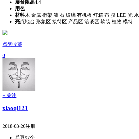
展台限高
4.4
用色
材料
木 金属 桁架 漆 石 玻璃 有机板 灯箱 布 膜 LED 光 水
亮点
地台 形象区 接待区 产品区 洽谈区 软装 植物 模特
点赞收藏
0
+ 关注
xiaoqi123
2018-03-26注册
兵豆
97个