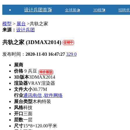
设计兵团首页
全球展会
3D模型
招聘求
模型
>
展台
>共轨之家
来源：
设计兵团
共轨之家 (3DMAX2014)
促销中
发布时间：
2020-11-03 16:47:27
329
0
展商
价格
9 兵豆
特价模型
3D版本
3DMAX2014
渲染器
VRAY渲染器
文件大小
30.77M
行业
通讯电信 ,软件网络
展台类型
木构特装
风格
科技
开口
三面
层数
一层
尺寸
15*8=120.00平米