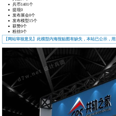
兵币
1401个
提现
0
发布展会
0个
发布模型
15个
获赞
0个
粉丝
0个
【网站审核意见】此模型内海报贴图有缺失，本站已公示，用