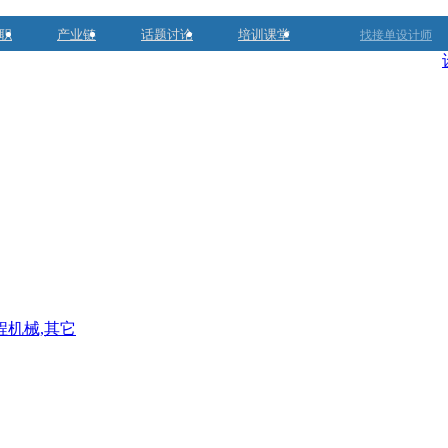
职
产业链
话题讨论
培训课堂
找接单设计师
程机械,其它