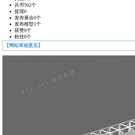
兵币
502个
提现
0
发布展会
0个
发布模型
1个
获赞
0个
粉丝
0个
【网站审核意见】