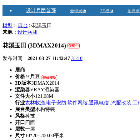
设计兵团首页
全球展会
3D模型
招聘求
模型
>
展台
>花溪玉田
来源：
设计兵团
花溪玉田 (3DMAX2014)
促销中
发布时间：
2021-03-27 11:42:47
314
0
展商
价格
9 兵豆
特价模型
3D版本
3DMAX2014
渲染器
VRAY渲染器
文件大小
121.08M
行业
农林牧渔,电子安防,软件网络,通讯电信 ,汽配改装,工
展台类型
木构特装
风格
科技
开口
四面
层数
一层
尺寸
10*20=200.00平米