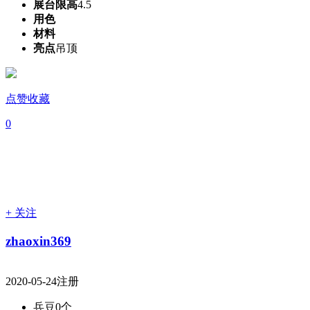
展台限高
4.5
用色
材料
亮点
吊顶
点赞收藏
0
+ 关注
zhaoxin369
2020-05-24注册
兵豆
0个