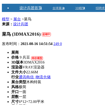
设计兵团首页
全球展会
3D模型
招聘求
模型
>
展台
>菜鸟
来源：
设计兵团
菜鸟 (3DMAX2016)
促销中
发布时间：
2021-08-16 14:51:54
249
0
展商
价格
9 兵豆
特价模型
3D版本
3DMAX2016
渲染器
VRAY渲染器
文件大小
22.66M
行业
通讯电信 ,物流仓储
展台类型
木构特装
风格
极简
开口
一面
层数
一层
尺寸
6*12=72.00平米