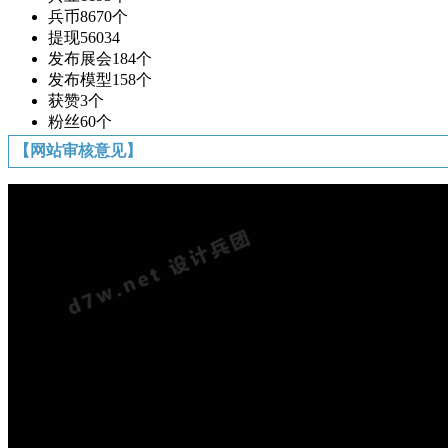
兵币
8670个
提现
56034
发布展会
184个
发布模型
158个
获赞
3个
粉丝
60个
【网站审核意见】