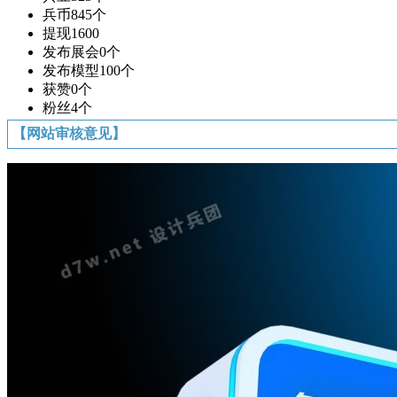
兵币
845个
提现
1600
发布展会
0个
发布模型
100个
获赞
0个
粉丝
4个
【网站审核意见】