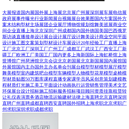
大展报道
国内展
国外展
上海展
北京展
广州展
深圳展
车展
电信展
政府展
事件曝光
行业新闻
展台视频
展台效果图
国内方案
国外方
案
木结构
型材
主场展团
企业展厅
博物馆
规划馆
舞美巡展
商业空
间
企业直播
上海
北京
深圳
广州
成都
国内
国外
德国
美国
巴西
俄罗
斯
访谈直播
接单设计
展台设计
展厅设计
舞美设计
商业空间
平面
设计
施工图
文案策划
型材设计
车展设计
20年经验
工厂直播
上海
工厂
北京工厂
深圳工厂
广州工厂
成都工厂
武汉工厂
西安工厂
新
疆工厂
欧洲工厂
美国工厂
国内更多
上海新国际
上海虹桥馆
上海
世博馆
广州琶洲馆
北京会议
北京老国展
北京新国展
国内展馆
国
外展馆
国内主办
国外主办
名单会刊
展台模型
型材模型
展厅模型
舞美模型
室内建筑
吧台模型
车辆模型
人物模型
花草模型
桌椅模
型
材质贴图
50万图库
课程直播
专家课
学员风采
创意策划
建模教
程
材质灯光
施工美工
平面设计
动画
执行运营
销售管理
美术文艺
环保展台
设计招标
施工招标
服务招标
项目顾问
资质挂靠
租赁转
让
礼仪表演
票务酒店
物流运输
建材
法律
上海直聘
北京直聘
深圳
直聘
广州直聘
成都直聘
西安直聘
国外招聘
上海求职
北京求职
广
州求职
深圳求职
成都求职