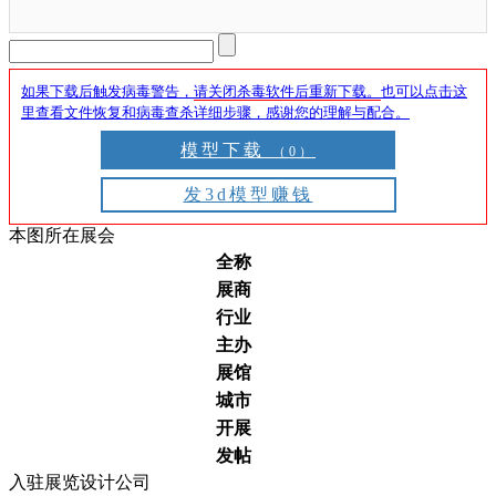
如果下载后触发病毒警告，
请关闭杀毒软件后重新下载。
也可以点击这
里查看文件恢复和病毒查杀详细步骤，感谢您的理解与配合。
模型下载
（0）
发3d模型赚钱
本图所在展会
全称
展商
行业
主办
展馆
城市
开展
发帖
入驻展览设计公司