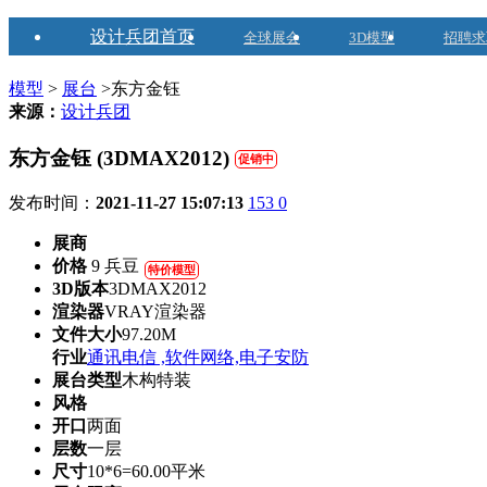
设计兵团首页
全球展会
3D模型
招聘求
模型
>
展台
>东方金钰
来源：
设计兵团
东方金钰 (3DMAX2012)
促销中
发布时间：
2021-11-27 15:07:13
153
0
展商
价格
9 兵豆
特价模型
3D版本
3DMAX2012
渲染器
VRAY渲染器
文件大小
97.20M
行业
通讯电信 ,软件网络,电子安防
展台类型
木构特装
风格
开口
两面
层数
一层
尺寸
10*6=60.00平米