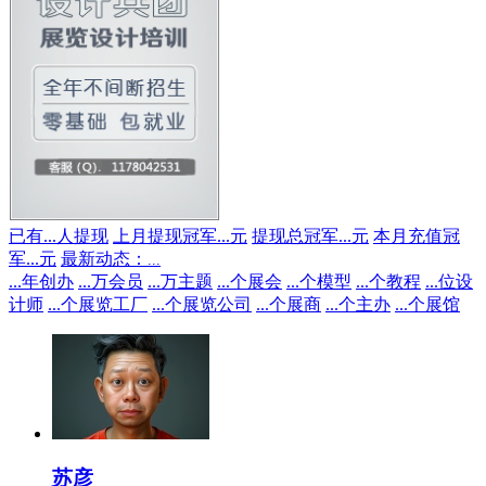
已有
...
人提现
上月提现冠军
...
元
提现总冠军
...
元
本月充值冠
军
...
元
最新动态：
...
...
年创办
...
万会员
...
万主题
...
个展会
...
个模型
...
个教程
...
位设
计师
...
个展览工厂
...
个展览公司
...
个展商
...
个主办
...
个展馆
苏彦