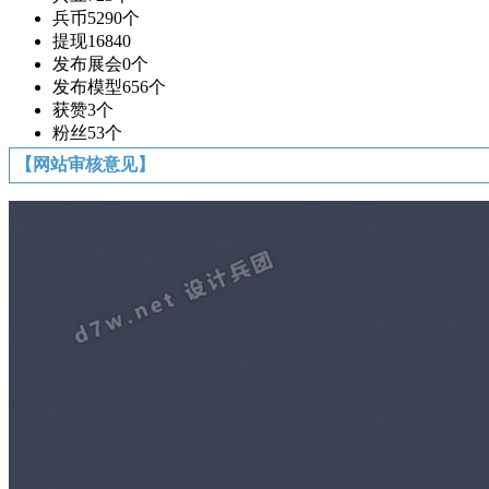
兵币
5290个
提现
16840
发布展会
0个
发布模型
656个
获赞
3个
粉丝
53个
【网站审核意见】