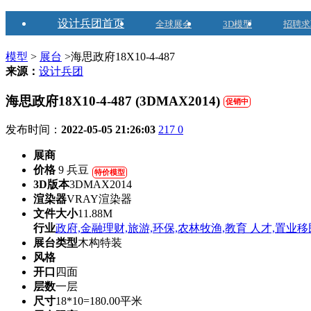
设计兵团首页
全球展会
3D模型
招聘求
模型
>
展台
>海思政府18X10-4-487
来源：
设计兵团
海思政府18X10-4-487 (3DMAX2014)
促销中
发布时间：
2022-05-05 21:26:03
217
0
展商
价格
9 兵豆
特价模型
3D版本
3DMAX2014
渲染器
VRAY渲染器
文件大小
11.88M
行业
政府,金融理财,旅游,环保,农林牧渔,教育 人才,置业移民
展台类型
木构特装
风格
开口
四面
层数
一层
尺寸
18*10=180.00平米