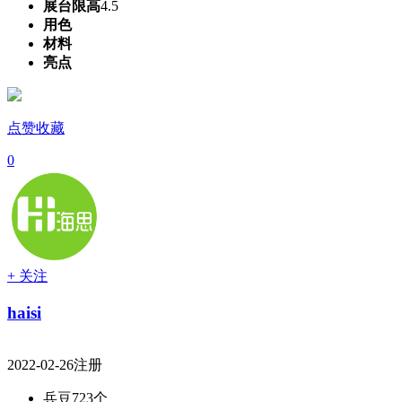
展台限高
4.5
用色
材料
亮点
点赞收藏
0
+ 关注
haisi
2022-02-26注册
兵豆
723个