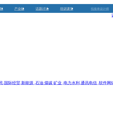
职
产业链
话题讨论
培训课堂
找接单设计师
,国际经贸,新能源 ,石油 煤碳 矿业 ,电力水利,通讯电信 ,软件网