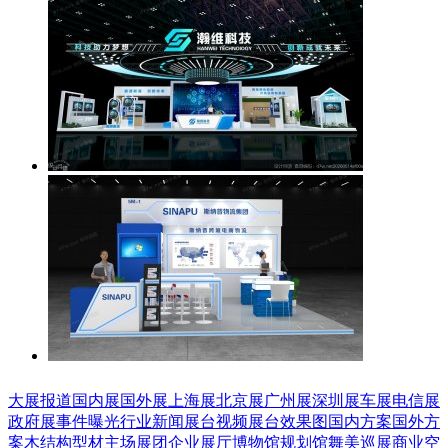
大展报道
国内展
国外展
上海展
北京展
广州展
深圳展
车展
电信展
政府展
事件曝光
行业新闻
展台视频
展台效果图
国内方案
国外方
案
木结构
型材
主场展团
企业展厅
博物馆
规划馆
舞美巡展
商业空