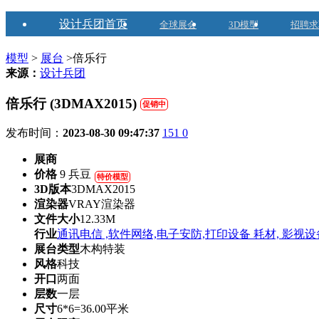
设计兵团首页
全球展会
3D模型
招聘求
模型
>
展台
>倍乐行
来源：
设计兵团
倍乐行 (3DMAX2015)
促销中
发布时间：
2023-08-30 09:47:37
151
0
展商
价格
9 兵豆
特价模型
3D版本
3DMAX2015
渲染器
VRAY渲染器
文件大小
12.33M
行业
通讯电信 ,软件网络,电子安防,打印设备 耗材, 影视设
展台类型
木构特装
风格
科技
开口
两面
层数
一层
尺寸
6*6=36.00平米