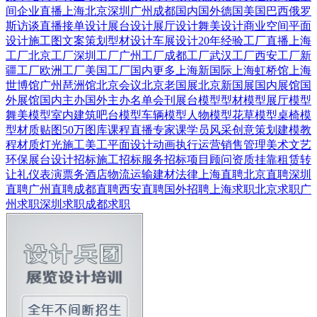
间
企业直播
上海
北京
深圳
广州
成都
国内
国外
德国
美国
巴西
俄罗
斯
访谈直播
接单设计
展台设计
展厅设计
舞美设计
商业空间
平面
设计
施工图
文案策划
型材设计
车展设计
20年经验
工厂直播
上海
工厂
北京工厂
深圳工厂
广州工厂
成都工厂
武汉工厂
西安工厂
新
疆工厂
欧洲工厂
美国工厂
国内更多
上海新国际
上海虹桥馆
上海
世博馆
广州琶洲馆
北京会议
北京老国展
北京新国展
国内展馆
国
外展馆
国内主办
国外主办
名单会刊
展台模型
型材模型
展厅模型
舞美模型
室内建筑
吧台模型
车辆模型
人物模型
花草模型
桌椅模
型
材质贴图
50万图库
课程直播
专家课
学员风采
创意策划
建模教
程
材质灯光
施工美工
平面设计
动画
执行运营
销售管理
美术文艺
环保展台
设计招标
施工招标
服务招标
项目顾问
资质挂靠
租赁转
让
礼仪表演
票务酒店
物流运输
建材
法律
上海直聘
北京直聘
深圳
直聘
广州直聘
成都直聘
西安直聘
国外招聘
上海求职
北京求职
广
州求职
深圳求职
成都求职