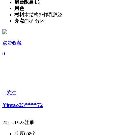
展台限高
4.5
用色
材料
木结构外饰乳胶漆
亮点
门楣 分区
点赞收藏
0
+ 关注
Yintao23****72
2021-02-28注册
兵豆
658个