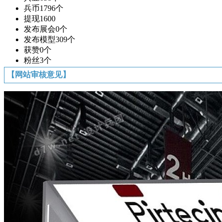
兵币
1796个
提现
1600
发布展会
0个
发布模型
309个
获赞
0个
粉丝
3个
【网站审核意见】