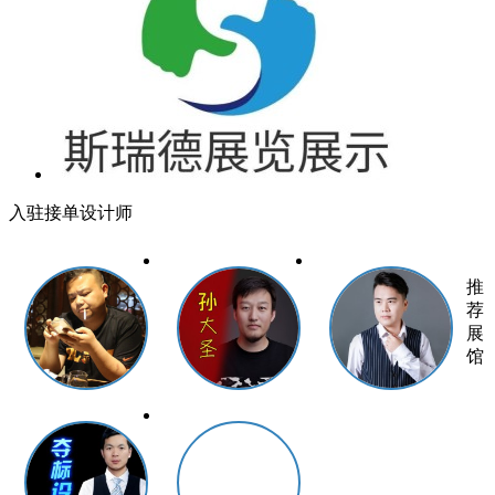
入驻接单设计师
推
荐
展
馆