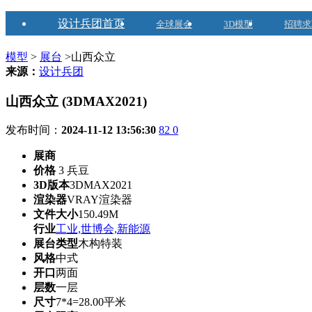
设计兵团首页
全球展会
3D模型
招聘求
模型
>
展台
>山西众立
来源：
设计兵团
山西众立 (3DMAX2021)
发布时间：
2024-11-12 13:56:30
82
0
展商
价格
3 兵豆
3D版本
3DMAX2021
渲染器
VRAY渲染器
文件大小
150.49M
行业
工业,世博会,新能源
展台类型
木构特装
风格
中式
开口
两面
层数
一层
尺寸
7*4=28.00平米