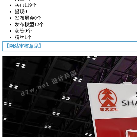
兵币
119个
提现
0
发布展会
0个
发布模型
12个
获赞
0个
粉丝
1个
【网站审核意见】