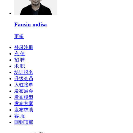
Fausin mdisa
更多
登录注册
充 值
招 聘
求 职
培训报名
升级会员
入驻接单
发布展会
发布模型
发布方案
发布求助
客 服
回到顶部