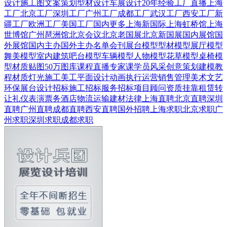
设计
施工图
文案策划
型材设计
车展设计
20年经验
工厂直播
上海
工厂
北京工厂
深圳工厂
广州工厂
成都工厂
武汉工厂
西安工厂
新
疆工厂
欧洲工厂
美国工厂
国内更多
上海新国际
上海虹桥馆
上海
世博馆
广州琶洲馆
北京会议
北京老国展
北京新国展
国内展馆
国
外展馆
国内主办
国外主办
名单会刊
展台模型
型材模型
展厅模型
舞美模型
室内建筑
吧台模型
车辆模型
人物模型
花草模型
桌椅模
型
材质贴图
50万图库
课程直播
专家课
学员风采
创意策划
建模教
程
材质灯光
施工美工
平面设计
动画
执行运营
销售管理
美术文艺
环保展台
设计招标
施工招标
服务招标
项目顾问
资质挂靠
租赁转
让
礼仪表演
票务酒店
物流运输
建材
法律
上海直聘
北京直聘
深圳
直聘
广州直聘
成都直聘
西安直聘
国外招聘
上海求职
北京求职
广
州求职
深圳求职
成都求职