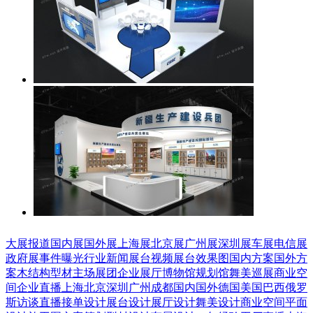
大展报道
国内展
国外展
上海展
北京展
广州展
深圳展
车展
电信展
政府展
事件曝光
行业新闻
展台视频
展台效果图
国内方案
国外方
案
木结构
型材
主场展团
企业展厅
博物馆
规划馆
舞美巡展
商业空
间
企业直播
上海
北京
深圳
广州
成都
国内
国外
德国
美国
巴西
俄罗
斯
访谈直播
接单设计
展台设计
展厅设计
舞美设计
商业空间
平面