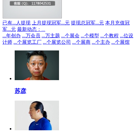
已有
...
人提现
上月提现冠军
...
元
提现总冠军
...
元
本月充值冠
军
...
元
最新动态：
...
...
年创办
...
万会员
...
万主题
...
个展会
...
个模型
...
个教程
...
位设
计师
...
个展览工厂
...
个展览公司
...
个展商
...
个主办
...
个展馆
苏彦