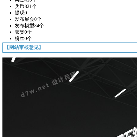
兵币
821个
提现
0
发布展会
0个
发布模型
84个
获赞
0个
粉丝
0个
【网站审核意见】