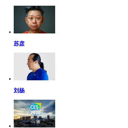
苏彦
刘杨