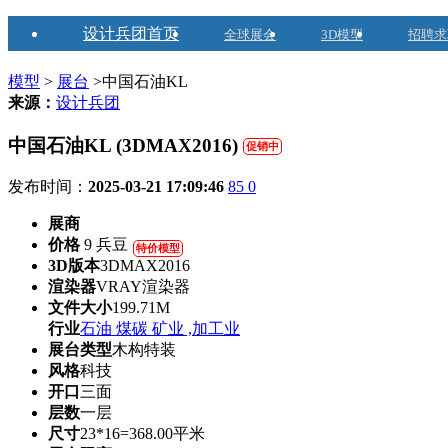
设计兵团首页
全球展会
3D模型
招聘求
模型
>
展台
>中国石油KL
来源：
设计兵团
中国石油KL (3DMAX2016)
促销中
发布时间：
2025-03-21 17:09:46
85
0
展商
价格
9 兵豆
特价模型
3D版本
3DMAX2016
渲染器
VRAY渲染器
文件大小
199.71M
行业
石油 煤碳 矿业 ,加工业
展台类型
木构特装
风格
科技
开口
三面
层数
一层
尺寸
23*16=368.00平米