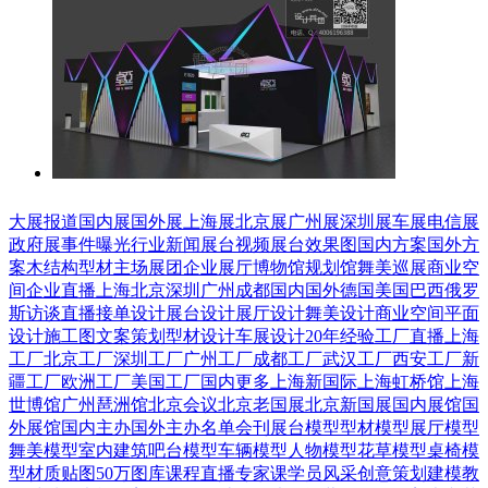
大展报道
国内展
国外展
上海展
北京展
广州展
深圳展
车展
电信展
政府展
事件曝光
行业新闻
展台视频
展台效果图
国内方案
国外方
案
木结构
型材
主场展团
企业展厅
博物馆
规划馆
舞美巡展
商业空
间
企业直播
上海
北京
深圳
广州
成都
国内
国外
德国
美国
巴西
俄罗
斯
访谈直播
接单设计
展台设计
展厅设计
舞美设计
商业空间
平面
设计
施工图
文案策划
型材设计
车展设计
20年经验
工厂直播
上海
工厂
北京工厂
深圳工厂
广州工厂
成都工厂
武汉工厂
西安工厂
新
疆工厂
欧洲工厂
美国工厂
国内更多
上海新国际
上海虹桥馆
上海
世博馆
广州琶洲馆
北京会议
北京老国展
北京新国展
国内展馆
国
外展馆
国内主办
国外主办
名单会刊
展台模型
型材模型
展厅模型
舞美模型
室内建筑
吧台模型
车辆模型
人物模型
花草模型
桌椅模
型
材质贴图
50万图库
课程直播
专家课
学员风采
创意策划
建模教