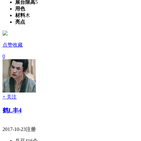
展台限高
5
用色
材料
木
亮点
点赞收藏
0
+ 关注
鹤L丰4
2017-10-23注册
兵豆
416个