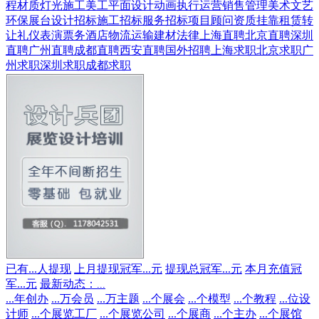
程
材质灯光
施工美工
平面设计
动画
执行运营
销售管理
美术文艺
环保展台
设计招标
施工招标
服务招标
项目顾问
资质挂靠
租赁转
让
礼仪表演
票务酒店
物流运输
建材
法律
上海直聘
北京直聘
深圳
直聘
广州直聘
成都直聘
西安直聘
国外招聘
上海求职
北京求职
广
州求职
深圳求职
成都求职
已有
...
人提现
上月提现冠军
...
元
提现总冠军
...
元
本月充值冠
军
...
元
最新动态：
...
...
年创办
...
万会员
...
万主题
...
个展会
...
个模型
...
个教程
...
位设
计师
...
个展览工厂
...
个展览公司
...
个展商
...
个主办
...
个展馆