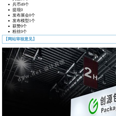
兵币
49个
提现
0
发布展会
0个
发布模型
1个
获赞
0个
粉丝
0个
【网站审核意见】