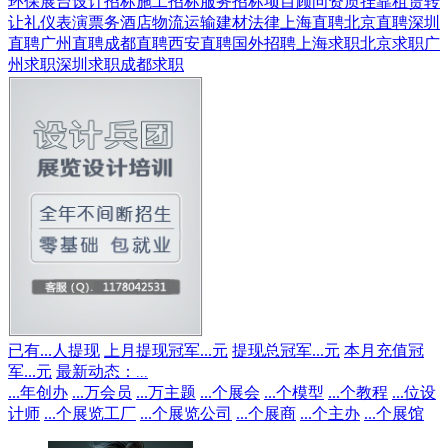
环保展台
设计招标
施工招标
服务招标
项目顾问
资质挂靠
租赁转
让
礼仪表演
票务酒店
物流运输
建材
法律
上海直聘
北京直聘
深圳
直聘
广州直聘
成都直聘
西安直聘
国外招聘
上海求职
北京求职
广
州求职
深圳求职
成都求职
已有
...
人提现
上月提现冠军
...
元
提现总冠军
...
元
本月充值冠
军
...
元
最新动态：
...
...
年创办
...
万会员
...
万主题
...
个展会
...
个模型
...
个教程
...
位设
计师
...
个展览工厂
...
个展览公司
...
个展商
...
个主办
...
个展馆