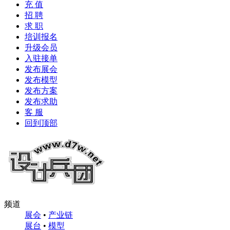
充 值
招 聘
求 职
培训报名
升级会员
入驻接单
发布展会
发布模型
发布方案
发布求助
客 服
回到顶部
频道
展会
•
产业链
展台
•
模型