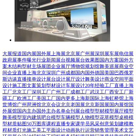
大展报道
国内展
国外展
上海展
北京展
广州展
深圳展
车展
电信展
政府展
事件曝光
行业新闻
展台视频
展台效果图
国内方案
国外方
案
木结构
型材
主场展团
企业展厅
博物馆
规划馆
舞美巡展
商业空
间
企业直播
上海
北京
深圳
广州
成都
国内
国外
德国
美国
巴西
俄罗
斯
访谈直播
接单设计
展台设计
展厅设计
舞美设计
商业空间
平面
设计
施工图
文案策划
型材设计
车展设计
20年经验
工厂直播
上海
工厂
北京工厂
深圳工厂
广州工厂
成都工厂
武汉工厂
西安工厂
新
疆工厂
欧洲工厂
美国工厂
国内更多
上海新国际
上海虹桥馆
上海
世博馆
广州琶洲馆
北京会议
北京老国展
北京新国展
国内展馆
国
外展馆
国内主办
国外主办
名单会刊
展台模型
型材模型
展厅模型
舞美模型
室内建筑
吧台模型
车辆模型
人物模型
花草模型
桌椅模
型
材质贴图
50万图库
课程直播
专家课
学员风采
创意策划
建模教
程
材质灯光
施工美工
平面设计
动画
执行运营
销售管理
美术文艺