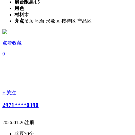
展台限高
4.5
用色
材料
木
亮点
吊顶 地台 形象区 接待区 产品区
点赞收藏
0
+ 关注
2971****0390
2026-01-26注册
兵豆
30个