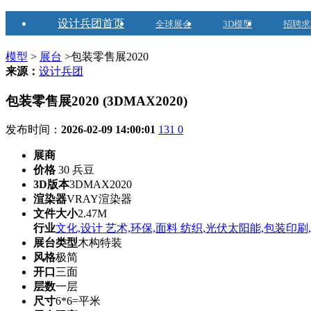
设计兵团首页
全球展会
3D模型
招聘求
模型
>
展台
>包装零售展2020
来源：
设计兵团
包装零售展2020 (3DMAX2020)
发布时间：
2026-02-09 14:00:01
131
0
展商
价格
30 兵豆
3D版本
3DMAX2020
渲染器
VRAY渲染器
文件大小
2.47M
行业
文化,设计 艺术,环保,面料 纺织,光伏太阳能,包装印刷
展台类型
木构特装
风格
极简
开口
三面
层数
一层
尺寸
6*6=平米