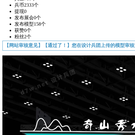
兵币
2333个
提现
0
发布展会
0个
发布模型
158个
获赞
0个
粉丝
2个
【网站审核意见】【通过了！】您在设计兵团上传的模型审核