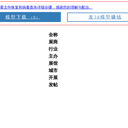
看文件恢复和病毒查杀详细步骤，感谢您的理解与配合。
模型下载
发3d模型赚钱
（0）
全称
展商
行业
主办
展馆
城市
开展
发帖