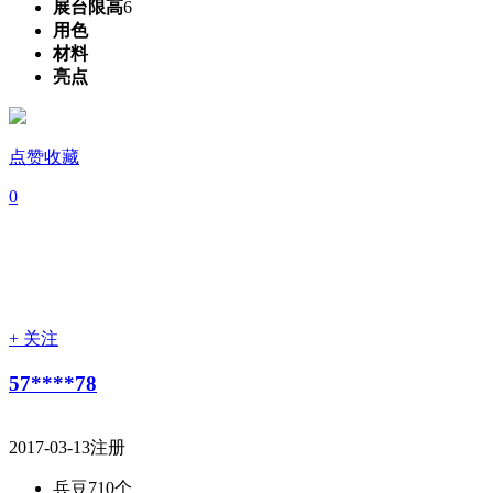
展台限高
6
用色
材料
亮点
点赞收藏
0
+ 关注
57****78
2017-03-13注册
兵豆
710个