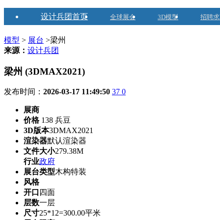
设计兵团首页
全球展会
3D模型
招聘求
模型
>
展台
>梁州
来源：
设计兵团
梁州 (3DMAX2021)
发布时间：
2026-03-17 11:49:50
37
0
展商
价格
138 兵豆
3D版本
3DMAX2021
渲染器
默认渲染器
文件大小
279.38M
行业
政府
展台类型
木构特装
风格
开口
四面
层数
一层
尺寸
25*12=300.00平米