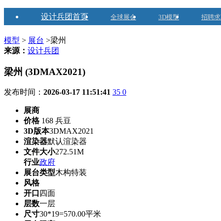
设计兵团首页
全球展会
3D模型
招聘求
模型
>
展台
>梁州
来源：
设计兵团
梁州 (3DMAX2021)
发布时间：
2026-03-17 11:51:41
35
0
展商
价格
168 兵豆
3D版本
3DMAX2021
渲染器
默认渲染器
文件大小
272.51M
行业
政府
展台类型
木构特装
风格
开口
四面
层数
一层
尺寸
30*19=570.00平米