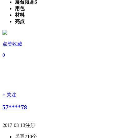
展台限高
6
用色
材料
亮点
点赞收藏
0
+ 关注
57****78
2017-03-13注册
兵豆
710个