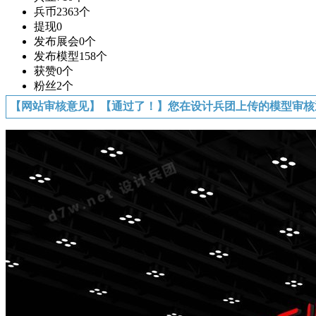
兵币
2363个
提现
0
发布展会
0个
发布模型
158个
获赞
0个
粉丝
2个
【网站审核意见】【通过了！】您在设计兵团上传的模型审核