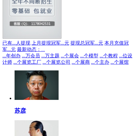
已有
...
人提现
上月提现冠军
...
元
提现总冠军
...
元
本月充值冠
军
...
元
最新动态：
...
...
年创办
...
万会员
...
万主题
...
个展会
...
个模型
...
个教程
...
位设
计师
...
个展览工厂
...
个展览公司
...
个展商
...
个主办
...
个展馆
苏彦