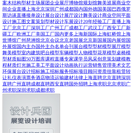
案
木结构
型材
主场展团
企业展厅
博物馆
规划馆
舞美巡展
商业空
间
企业直播
上海
北京
深圳
广州
成都
国内
国外
德国
美国
巴西
俄罗
斯
访谈直播
接单设计
展台设计
展厅设计
舞美设计
商业空间
平面
设计
施工图
文案策划
型材设计
车展设计
20年经验
工厂直播
上海
工厂
北京工厂
深圳工厂
广州工厂
成都工厂
武汉工厂
西安工厂
新
疆工厂
欧洲工厂
美国工厂
国内更多
上海新国际
上海虹桥馆
上海
世博馆
广州琶洲馆
北京会议
北京老国展
北京新国展
国内展馆
国
外展馆
国内主办
国外主办
名单会刊
展台模型
型材模型
展厅模型
舞美模型
室内建筑
吧台模型
车辆模型
人物模型
花草模型
桌椅模
型
材质贴图
50万图库
课程直播
专家课
学员风采
创意策划
建模教
程
材质灯光
施工美工
平面设计
动画
执行运营
销售管理
美术文艺
环保展台
设计招标
施工招标
服务招标
项目顾问
资质挂靠
租赁转
让
礼仪表演
票务酒店
物流运输
建材
法律
上海直聘
北京直聘
深圳
直聘
广州直聘
成都直聘
西安直聘
国外招聘
上海求职
北京求职
广
州求职
深圳求职
成都求职