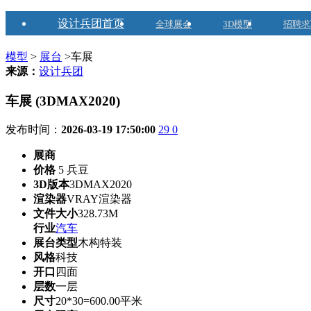
设计兵团首页
全球展会
3D模型
招聘求
模型
>
展台
>车展
来源：
设计兵团
车展 (3DMAX2020)
发布时间：
2026-03-19 17:50:00
29
0
展商
价格
5 兵豆
3D版本
3DMAX2020
渲染器
VRAY渲染器
文件大小
328.73M
行业
汽车
展台类型
木构特装
风格
科技
开口
四面
层数
一层
尺寸
20*30=600.00平米