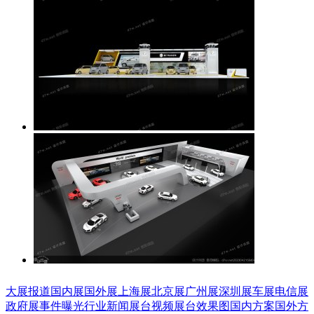
大展报道
国内展
国外展
上海展
北京展
广州展
深圳展
车展
电信展
政府展
事件曝光
行业新闻
展台视频
展台效果图
国内方案
国外方