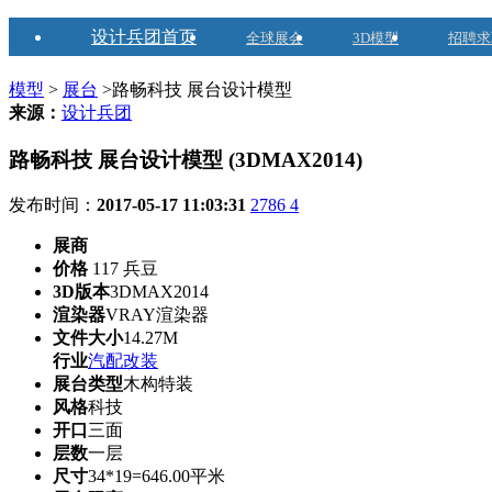
设计兵团首页
全球展会
3D模型
招聘求
模型
>
展台
>路畅科技 展台设计模型
来源：
设计兵团
路畅科技 展台设计模型 (3DMAX2014)
发布时间：
2017-05-17 11:03:31
2786
4
展商
价格
117 兵豆
3D版本
3DMAX2014
渲染器
VRAY渲染器
文件大小
14.27M
行业
汽配改装
展台类型
木构特装
风格
科技
开口
三面
层数
一层
尺寸
34*19=646.00平米