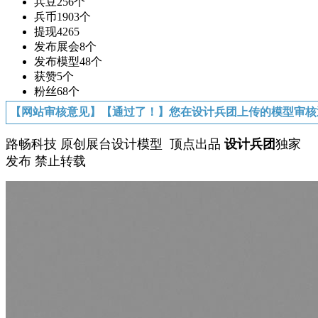
兵豆
256个
兵币
1903个
提现
4265
发布展会
8个
发布模型
48个
获赞
5个
粉丝
68个
【网站审核意见】【通过了！】您在设计兵团上传的模型审核
路畅科技 原创展台设计模型 顶点出品
设计兵团
独家
发布 禁止转载