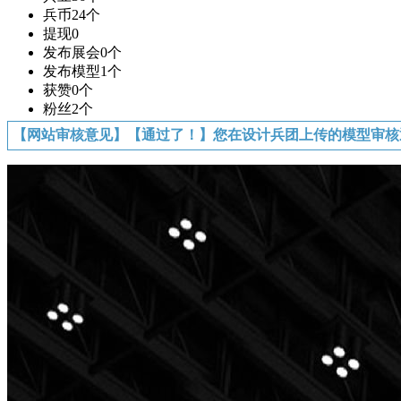
兵币
24个
提现
0
发布展会
0个
发布模型
1个
获赞
0个
粉丝
2个
【网站审核意见】【通过了！】您在设计兵团上传的模型审核