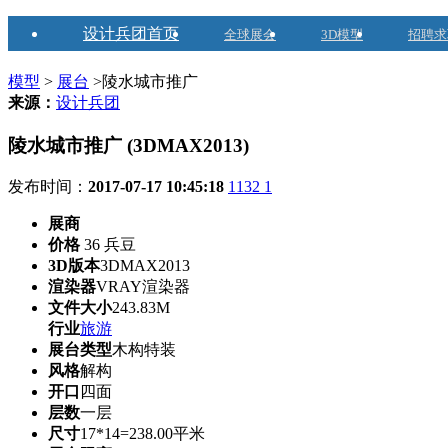
设计兵团首页
全球展会
3D模型
招聘求
模型
>
展台
>陵水城市推广
来源：
设计兵团
陵水城市推广 (3DMAX2013)
发布时间：
2017-07-17 10:45:18
1132
1
展商
价格
36 兵豆
3D版本
3DMAX2013
渲染器
VRAY渲染器
文件大小
243.83M
行业
旅游
展台类型
木构特装
风格
解构
开口
四面
层数
一层
尺寸
17*14=238.00平米