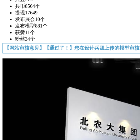
兵币
8564个
提现
17649
发布展会
10个
发布模型
881个
获赞
11个
粉丝
34个
【网站审核意见】【通过了！】您在设计兵团上传的模型审核