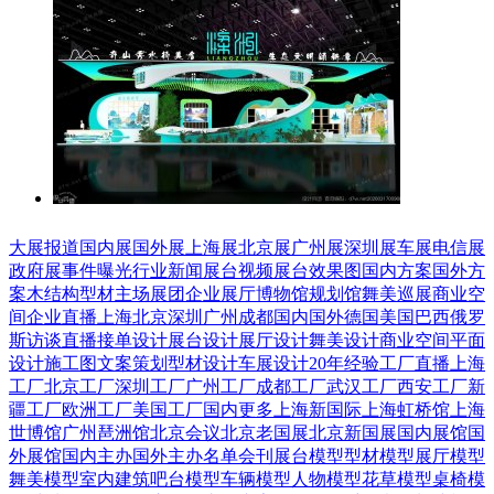
大展报道
国内展
国外展
上海展
北京展
广州展
深圳展
车展
电信展
政府展
事件曝光
行业新闻
展台视频
展台效果图
国内方案
国外方
案
木结构
型材
主场展团
企业展厅
博物馆
规划馆
舞美巡展
商业空
间
企业直播
上海
北京
深圳
广州
成都
国内
国外
德国
美国
巴西
俄罗
斯
访谈直播
接单设计
展台设计
展厅设计
舞美设计
商业空间
平面
设计
施工图
文案策划
型材设计
车展设计
20年经验
工厂直播
上海
工厂
北京工厂
深圳工厂
广州工厂
成都工厂
武汉工厂
西安工厂
新
疆工厂
欧洲工厂
美国工厂
国内更多
上海新国际
上海虹桥馆
上海
世博馆
广州琶洲馆
北京会议
北京老国展
北京新国展
国内展馆
国
外展馆
国内主办
国外主办
名单会刊
展台模型
型材模型
展厅模型
舞美模型
室内建筑
吧台模型
车辆模型
人物模型
花草模型
桌椅模