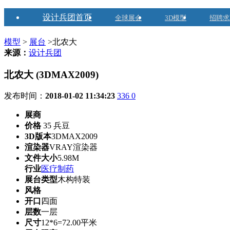
设计兵团首页
全球展会
3D模型
招聘求
模型
>
展台
>北农大
来源：
设计兵团
北农大 (3DMAX2009)
发布时间：
2018-01-02 11:34:23
336
0
展商
价格
35 兵豆
3D版本
3DMAX2009
渲染器
VRAY渲染器
文件大小
5.98M
行业
医疗制药
展台类型
木构特装
风格
开口
四面
层数
一层
尺寸
12*6=72.00平米