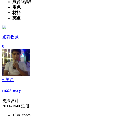
展台限高
5
用色
材料
亮点
点赞收藏
0
+ 关注
m27bsxy
资深设计
2011-04-06注册
兵豆
273个