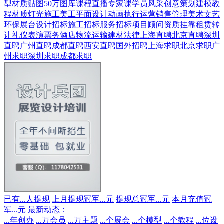
型
材质贴图
50万图库
课程直播
专家课
学员风采
创意策划
建模教
程
材质灯光
施工美工
平面设计
动画
执行运营
销售管理
美术文艺
环保展台
设计招标
施工招标
服务招标
项目顾问
资质挂靠
租赁转
让
礼仪表演
票务酒店
物流运输
建材
法律
上海直聘
北京直聘
深圳
直聘
广州直聘
成都直聘
西安直聘
国外招聘
上海求职
北京求职
广
州求职
深圳求职
成都求职
已有
...
人提现
上月提现冠军
...
元
提现总冠军
...
元
本月充值冠
军
...
元
最新动态：
...
...
年创办
...
万会员
...
万主题
...
个展会
...
个模型
...
个教程
...
位设