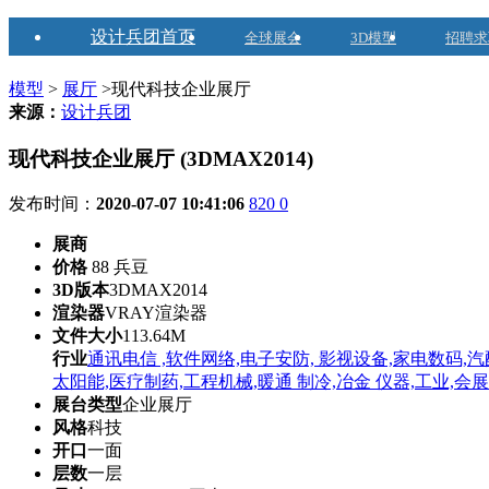
设计兵团首页
全球展会
3D模型
招聘求
模型
>
展厅
>现代科技企业展厅
来源：
设计兵团
现代科技企业展厅 (3DMAX2014)
发布时间：
2020-07-07 10:41:06
820
0
展商
价格
88 兵豆
3D版本
3DMAX2014
渲染器
VRAY渲染器
文件大小
113.64M
行业
通讯电信 ,软件网络,电子安防, 影视设备,家电数码,汽
太阳能,医疗制药,工程机械,暖通 制冷,冶金 仪器,工业,会展
展台类型
企业展厅
风格
科技
开口
一面
层数
一层