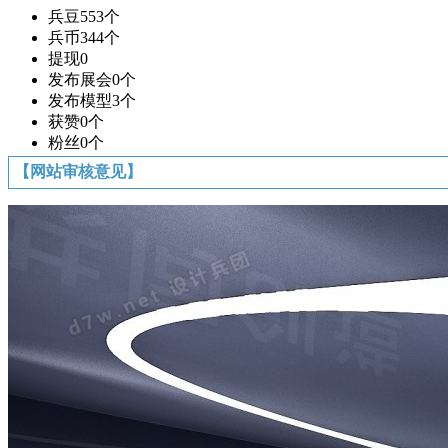
兵豆
553个
兵币
344个
提现
0
发布展会
0个
发布模型
3个
获赞
0个
粉丝
0个
【网站审核意见】