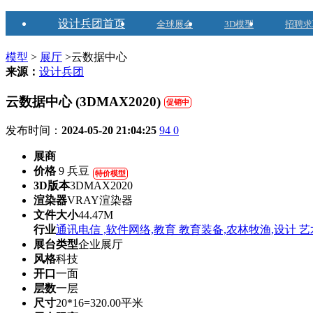
设计兵团首页
全球展会
3D模型
招聘求
模型
>
展厅
>云数据中心
来源：
设计兵团
云数据中心 (3DMAX2020)
促销中
发布时间：
2024-05-20 21:04:25
94
0
展商
价格
9 兵豆
特价模型
3D版本
3DMAX2020
渲染器
VRAY渲染器
文件大小
44.47M
行业
通讯电信 ,软件网络,教育 教育装备,农林牧渔,设计 艺
展台类型
企业展厅
风格
科技
开口
一面
层数
一层
尺寸
20*16=320.00平米