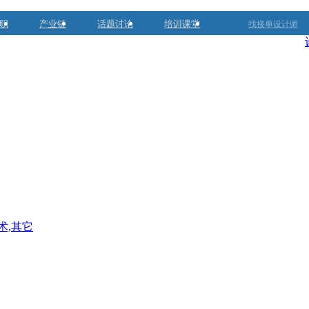
职
产业链
话题讨论
培训课堂
找接单设计师
术,其它