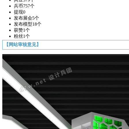
兵币
757个
提现
0
发布展会
5个
发布模型
18个
获赞
1个
粉丝
1个
【网站审核意见】