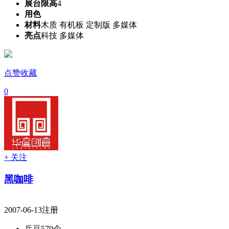
展台限高
4
用色
材料
木质 有机板 定制版 多媒体
亮点
科技 多媒体
点赞收藏
0
+ 关注
黑咖啡
2007-06-13注册
兵豆
579个