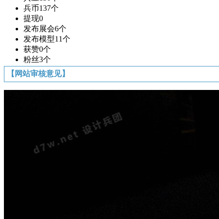
兵币
137个
提现
0
发布展会
6个
发布模型
11个
获赞
0个
粉丝
3个
【网站审核意见】