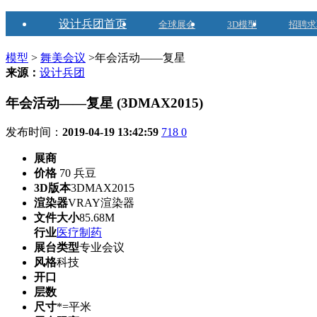
设计兵团首页
全球展会
3D模型
招聘求
模型
>
舞美会议
>年会活动——复星
来源：
设计兵团
年会活动——复星 (3DMAX2015)
发布时间：
2019-04-19 13:42:59
718
0
展商
价格
70 兵豆
3D版本
3DMAX2015
渲染器
VRAY渲染器
文件大小
85.68M
行业
医疗制药
展台类型
专业会议
风格
科技
开口
层数
尺寸
*=平米