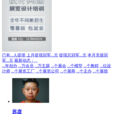
已有
...
人提现
上月提现冠军
...
元
提现总冠军
...
元
本月充值冠
军
...
元
最新动态：
...
...
年创办
...
万会员
...
万主题
...
个展会
...
个模型
...
个教程
...
位设
计师
...
个展览工厂
...
个展览公司
...
个展商
...
个主办
...
个展馆
苏彦