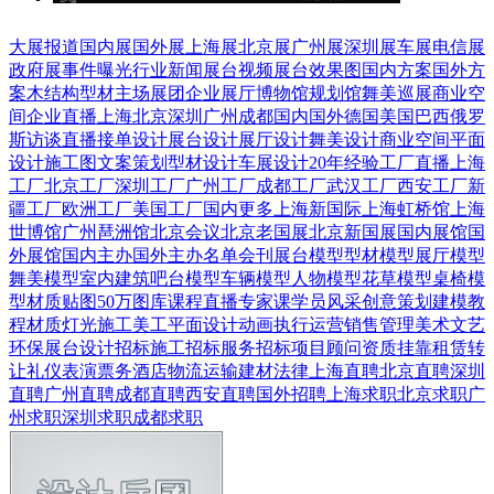
大展报道
国内展
国外展
上海展
北京展
广州展
深圳展
车展
电信展
政府展
事件曝光
行业新闻
展台视频
展台效果图
国内方案
国外方
案
木结构
型材
主场展团
企业展厅
博物馆
规划馆
舞美巡展
商业空
间
企业直播
上海
北京
深圳
广州
成都
国内
国外
德国
美国
巴西
俄罗
斯
访谈直播
接单设计
展台设计
展厅设计
舞美设计
商业空间
平面
设计
施工图
文案策划
型材设计
车展设计
20年经验
工厂直播
上海
工厂
北京工厂
深圳工厂
广州工厂
成都工厂
武汉工厂
西安工厂
新
疆工厂
欧洲工厂
美国工厂
国内更多
上海新国际
上海虹桥馆
上海
世博馆
广州琶洲馆
北京会议
北京老国展
北京新国展
国内展馆
国
外展馆
国内主办
国外主办
名单会刊
展台模型
型材模型
展厅模型
舞美模型
室内建筑
吧台模型
车辆模型
人物模型
花草模型
桌椅模
型
材质贴图
50万图库
课程直播
专家课
学员风采
创意策划
建模教
程
材质灯光
施工美工
平面设计
动画
执行运营
销售管理
美术文艺
环保展台
设计招标
施工招标
服务招标
项目顾问
资质挂靠
租赁转
让
礼仪表演
票务酒店
物流运输
建材
法律
上海直聘
北京直聘
深圳
直聘
广州直聘
成都直聘
西安直聘
国外招聘
上海求职
北京求职
广
州求职
深圳求职
成都求职