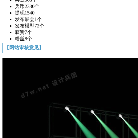
兵币
2330个
提现
1540
发布展会
1个
发布模型
72个
获赞
7个
粉丝
8个
【网站审核意见】