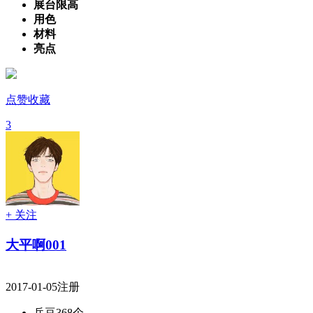
展台限高
用色
材料
亮点
点赞收藏
3
+ 关注
大平啊001
2017-01-05注册
兵豆
368个