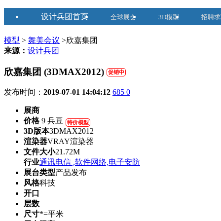
设计兵团首页
全球展会
3D模型
招聘求
模型
>
舞美会议
>欣嘉集团
来源：
设计兵团
欣嘉集团 (3DMAX2012)
促销中
发布时间：
2019-07-01 14:04:12
685
0
展商
价格
9 兵豆
特价模型
3D版本
3DMAX2012
渲染器
VRAY渲染器
文件大小
21.72M
行业
通讯电信 ,软件网络,电子安防
展台类型
产品发布
风格
科技
开口
层数
尺寸
*=平米