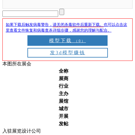
如果下载后触发病毒警告，
请关闭杀毒软件后重新下载。
也可以点击这
里查看文件恢复和病毒查杀详细步骤，感谢您的理解与配合。
模型下载
（0）
发3d模型赚钱
本图所在展会
全称
展商
行业
主办
展馆
城市
开展
发帖
入驻展览设计公司