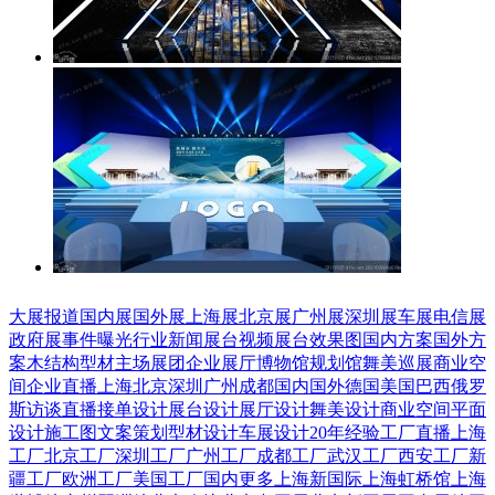
大展报道
国内展
国外展
上海展
北京展
广州展
深圳展
车展
电信展
政府展
事件曝光
行业新闻
展台视频
展台效果图
国内方案
国外方
案
木结构
型材
主场展团
企业展厅
博物馆
规划馆
舞美巡展
商业空
间
企业直播
上海
北京
深圳
广州
成都
国内
国外
德国
美国
巴西
俄罗
斯
访谈直播
接单设计
展台设计
展厅设计
舞美设计
商业空间
平面
设计
施工图
文案策划
型材设计
车展设计
20年经验
工厂直播
上海
工厂
北京工厂
深圳工厂
广州工厂
成都工厂
武汉工厂
西安工厂
新
疆工厂
欧洲工厂
美国工厂
国内更多
上海新国际
上海虹桥馆
上海