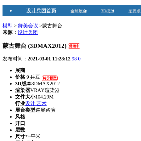
设计兵团首页
全球展会
3D模型
招聘求
模型
>
舞美会议
>蒙古舞台
来源：
设计兵团
蒙古舞台 (3DMAX2012)
促销中
发布时间：
2021-03-01 11:28:12
98
0
展商
价格
9 兵豆
特价模型
3D版本
3DMAX2012
渲染器
VRAY渲染器
文件大小
104.29M
行业
设计 艺术
展台类型
巡展路演
风格
开口
层数
尺寸
*=平米