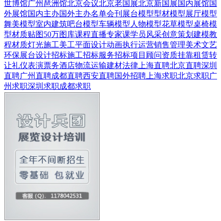
世博馆
广州琶洲馆
北京会议
北京老国展
北京新国展
国内展馆
国
外展馆
国内主办
国外主办
名单会刊
展台模型
型材模型
展厅模型
舞美模型
室内建筑
吧台模型
车辆模型
人物模型
花草模型
桌椅模
型
材质贴图
50万图库
课程直播
专家课
学员风采
创意策划
建模教
程
材质灯光
施工美工
平面设计
动画
执行运营
销售管理
美术文艺
环保展台
设计招标
施工招标
服务招标
项目顾问
资质挂靠
租赁转
让
礼仪表演
票务酒店
物流运输
建材
法律
上海直聘
北京直聘
深圳
直聘
广州直聘
成都直聘
西安直聘
国外招聘
上海求职
北京求职
广
州求职
深圳求职
成都求职