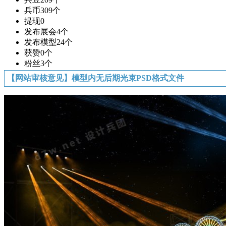
兵币
309个
提现
0
发布展会
4个
发布模型
24个
获赞
0个
粉丝
3个
【网站审核意见】模型内无后期光束PSD格式文件