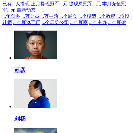
已有
...
人提现
上月提现冠军
...
元
提现总冠军
...
元
本月充值冠
军
...
元
最新动态：
...
...
年创办
...
万会员
...
万主题
...
个展会
...
个模型
...
个教程
...
位设
计师
...
个展览工厂
...
个展览公司
...
个展商
...
个主办
...
个展馆
苏彦
刘杨