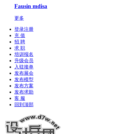
Fausin mdisa
更多
登录注册
充 值
招 聘
求 职
培训报名
升级会员
入驻接单
发布展会
发布模型
发布方案
发布求助
客 服
回到顶部