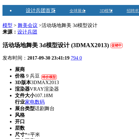
设计兵团首页
全球展会
3D模型
招聘求
模型
>
舞美会议
>活动场地舞美 3d模型设计
来源：
设计兵团
活动场地舞美 3d模型设计 (3DMAX2013)
促销中
发布时间：
2017-09-30 23:41:19
794
0
展商
价格
9 兵豆
特价模型
3D版本
3DMAX2013
渲染器
VRAY渲染器
文件大小
107.18M
行业
家电数码
展台类型
话剧舞台
风格
开口
层数
尺寸
*=平米