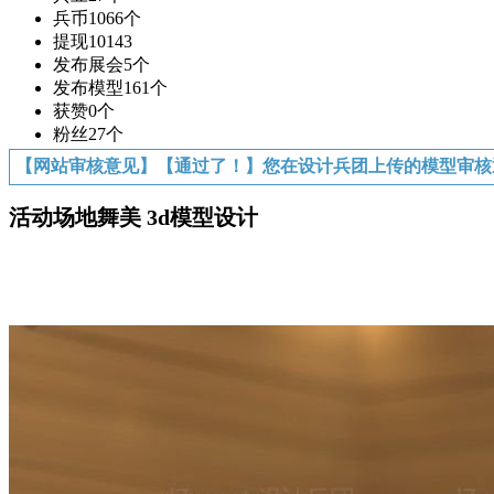
兵币
1066个
提现
10143
发布展会
5个
发布模型
161个
获赞
0个
粉丝
27个
【网站审核意见】【通过了！】您在设计兵团上传的模型审核
活动场地舞美 3d模型设计