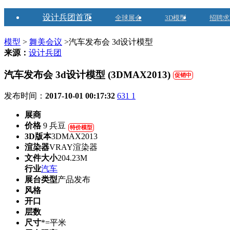
设计兵团首页
全球展会
3D模型
招聘求
模型
>
舞美会议
>汽车发布会 3d设计模型
来源：
设计兵团
汽车发布会 3d设计模型 (3DMAX2013)
促销中
发布时间：
2017-10-01 00:17:32
631
1
展商
价格
9 兵豆
特价模型
3D版本
3DMAX2013
渲染器
VRAY渲染器
文件大小
204.23M
行业
汽车
展台类型
产品发布
风格
开口
层数
尺寸
*=平米