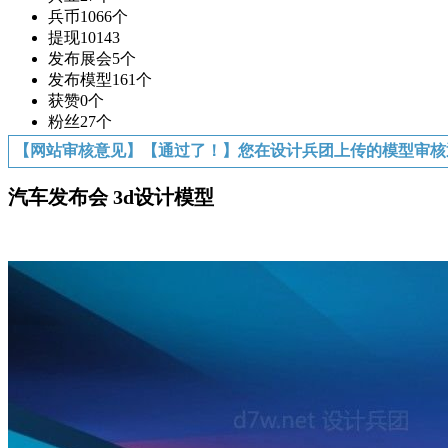
兵币
1066个
提现
10143
发布展会
5个
发布模型
161个
获赞
0个
粉丝
27个
【网站审核意见】【通过了！】您在设计兵团上传的模型审核
汽车发布会 3d设计模型