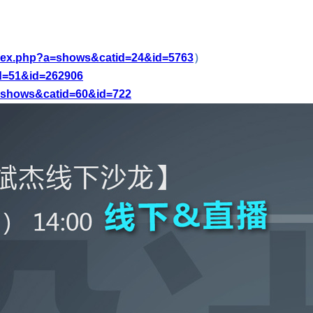
ndex.php?a=shows&catid=24&id=5763
）
id=51&id=262906
a=shows&catid=60&id=722