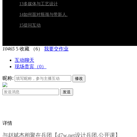
13多媒体与工艺设计
14如何面对瓶颈与带新人.
15提问互动
10465
5
收藏
（6）
我要交作业
互动聊天
现场贵宾（
0
）
昵称:
修改
发送
详情
与赵斌杰相聚在兵团【d7w.net设计兵团.公开课】