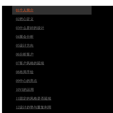
01个人简介
02把心定义
03什么是好的设计
04展会分析
05设计方向
06分析客户
07客户风格的延续
08布局手绘
09中心的亮点
10VI的运用
11固定的风格是否延续
12设计趋势与重复利用