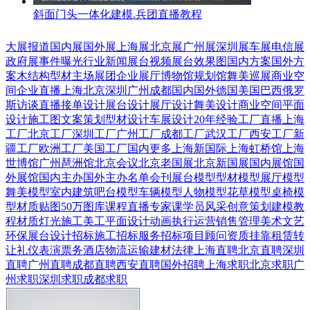
斜面门头一体化建模.兵团直播教程
大展报道
国内展
国外展
上海展
北京展
广州展
深圳展
车展
电信展
政府展
事件曝光
行业新闻
展台视频
展台效果图
国内方案
国外方
案
木结构
型材
主场展团
企业展厅
博物馆
规划馆
舞美巡展
商业空
间
企业直播
上海
北京
深圳
广州
成都
国内
国外
德国
美国
巴西
俄罗
斯
访谈直播
接单设计
展台设计
展厅设计
舞美设计
商业空间
平面
设计
施工图
文案策划
型材设计
车展设计
20年经验
工厂直播
上海
工厂
北京工厂
深圳工厂
广州工厂
成都工厂
武汉工厂
西安工厂
新
疆工厂
欧洲工厂
美国工厂
国内更多
上海新国际
上海虹桥馆
上海
世博馆
广州琶洲馆
北京会议
北京老国展
北京新国展
国内展馆
国
外展馆
国内主办
国外主办
名单会刊
展台模型
型材模型
展厅模型
舞美模型
室内建筑
吧台模型
车辆模型
人物模型
花草模型
桌椅模
型
材质贴图
50万图库
课程直播
专家课
学员风采
创意策划
建模教
程
材质灯光
施工美工
平面设计
动画
执行运营
销售管理
美术文艺
环保展台
设计招标
施工招标
服务招标
项目顾问
资质挂靠
租赁转
让
礼仪表演
票务酒店
物流运输
建材
法律
上海直聘
北京直聘
深圳
直聘
广州直聘
成都直聘
西安直聘
国外招聘
上海求职
北京求职
广
州求职
深圳求职
成都求职