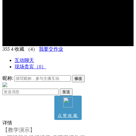
355
4
收藏
（4）
我要交作业
互动聊天
现场贵宾（
0
）
昵称:
修改
发送
点赞收藏
详情
4
【教学演示】