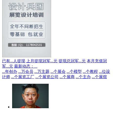
已有
...
人提现
上月提现冠军
...
元
提现总冠军
...
元
本月充值冠
军
...
元
最新动态：
...
...
年创办
...
万会员
...
万主题
...
个展会
...
个模型
...
个教程
...
位设
计师
...
个展览工厂
...
个展览公司
...
个展商
...
个主办
...
个展馆