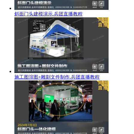
斜面门头建模演示.兵团直播教程
施工图渲图+雕刻文件制作.兵团直播教程