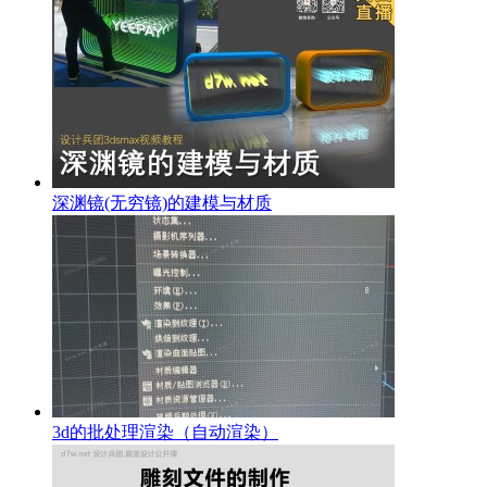
深渊镜(无穷镜)的建模与材质
3d的批处理渲染（自动渲染）