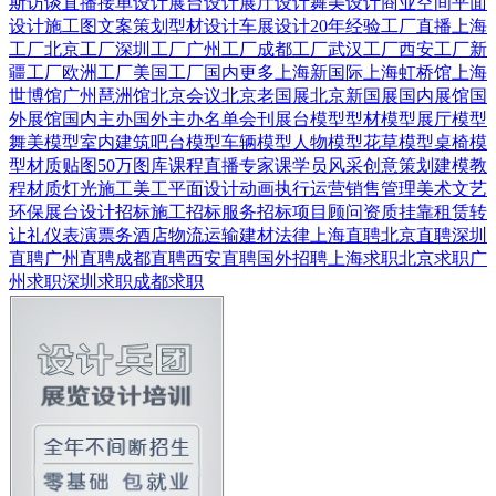
斯
访谈直播
接单设计
展台设计
展厅设计
舞美设计
商业空间
平面
设计
施工图
文案策划
型材设计
车展设计
20年经验
工厂直播
上海
工厂
北京工厂
深圳工厂
广州工厂
成都工厂
武汉工厂
西安工厂
新
疆工厂
欧洲工厂
美国工厂
国内更多
上海新国际
上海虹桥馆
上海
世博馆
广州琶洲馆
北京会议
北京老国展
北京新国展
国内展馆
国
外展馆
国内主办
国外主办
名单会刊
展台模型
型材模型
展厅模型
舞美模型
室内建筑
吧台模型
车辆模型
人物模型
花草模型
桌椅模
型
材质贴图
50万图库
课程直播
专家课
学员风采
创意策划
建模教
程
材质灯光
施工美工
平面设计
动画
执行运营
销售管理
美术文艺
环保展台
设计招标
施工招标
服务招标
项目顾问
资质挂靠
租赁转
让
礼仪表演
票务酒店
物流运输
建材
法律
上海直聘
北京直聘
深圳
直聘
广州直聘
成都直聘
西安直聘
国外招聘
上海求职
北京求职
广
州求职
深圳求职
成都求职