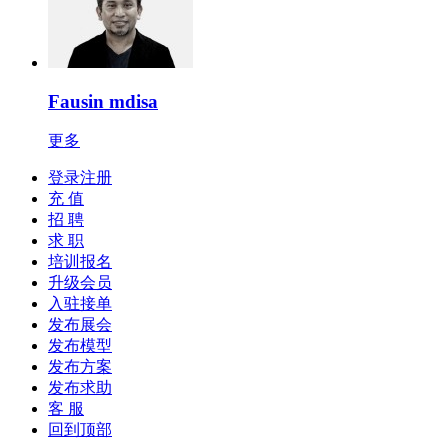
Fausin mdisa
更多
登录注册
充 值
招 聘
求 职
培训报名
升级会员
入驻接单
发布展会
发布模型
发布方案
发布求助
客 服
回到顶部