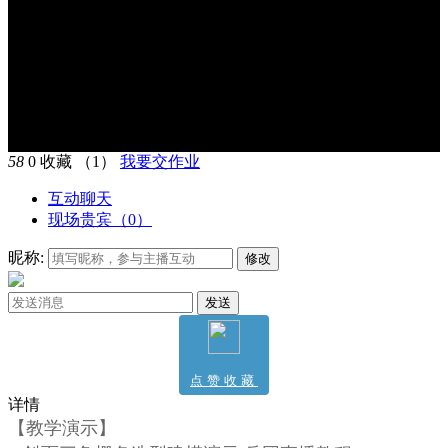
58
0
收藏
（1）
我要交作业
互动聊天
现场贵宾（
0
）
昵称:
修改
发送
点赞收藏
详情
1
【教学演示】