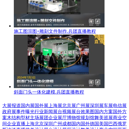
施工图渲图+雕刻文件制作.兵团直播教程
斜面门头一体化建模.兵团直播教程
大展报道
国内展
国外展
上海展
北京展
广州展
深圳展
车展
电信展
政府展
事件曝光
行业新闻
展台视频
展台效果图
国内方案
国外方
案
木结构
型材
主场展团
企业展厅
博物馆
规划馆
舞美巡展
商业空
间
企业直播
上海
北京
深圳
广州
成都
国内
国外
德国
美国
巴西
俄罗