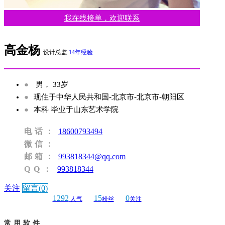
我在线接单，欢迎联系
高金杨
设计总监
14年经验
●
男， 33岁
●
现住于中华人民共和国-北京市-北京市-朝阳区
●
本科 毕业于山东艺术学院
电话：
18600793494
微信：
邮箱：
993818344@qq.com
QQ：
993818344
关注
留言(0)
1292
15
0
人气
粉丝
关注
常用软件