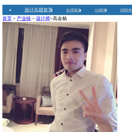
设计兵团首页
全球展会
3D模型
招聘求
首页
>
产业链
>
设计师
>高金杨