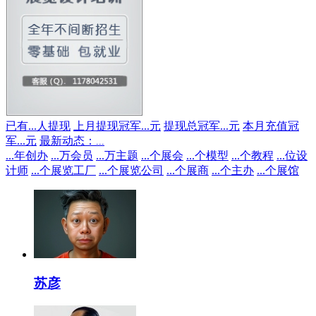
已有
...
人提现
上月提现冠军
...
元
提现总冠军
...
元
本月充值冠
军
...
元
最新动态：
...
...
年创办
...
万会员
...
万主题
...
个展会
...
个模型
...
个教程
...
位设
计师
...
个展览工厂
...
个展览公司
...
个展商
...
个主办
...
个展馆
苏彦