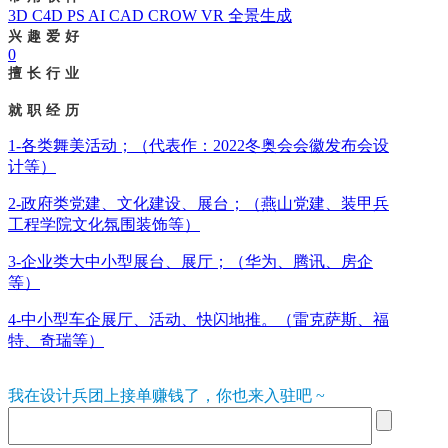
3D C4D PS AI CAD CROW VR 全景生成
兴趣爱好
0
擅长行业
就职经历
1-各类舞美活动；（代表作：2022冬奥会会徽发布会设
计等）
2-政府类党建、文化建设、展台；（燕山党建、装甲兵
工程学院文化氛围装饰等）
3-企业类大中小型展台、展厅；（华为、腾讯、房企
等）
4-中小型车企展厅、活动、快闪地推。（雷克萨斯、福
特、奇瑞等）
我在设计兵团上接单赚钱了，你也来入驻吧 ~