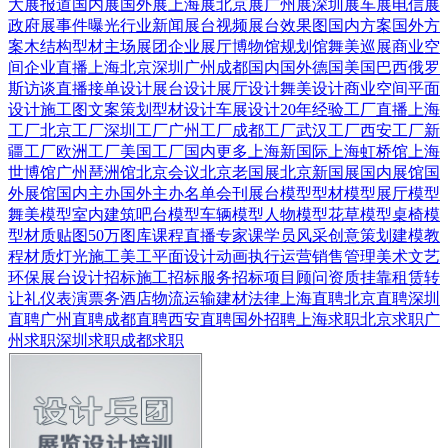
大展报道
国内展
国外展
上海展
北京展
广州展
深圳展
车展
电信展
政府展
事件曝光
行业新闻
展台视频
展台效果图
国内方案
国外方
案
木结构
型材
主场展团
企业展厅
博物馆
规划馆
舞美巡展
商业空
间
企业直播
上海
北京
深圳
广州
成都
国内
国外
德国
美国
巴西
俄罗
斯
访谈直播
接单设计
展台设计
展厅设计
舞美设计
商业空间
平面
设计
施工图
文案策划
型材设计
车展设计
20年经验
工厂直播
上海
工厂
北京工厂
深圳工厂
广州工厂
成都工厂
武汉工厂
西安工厂
新
疆工厂
欧洲工厂
美国工厂
国内更多
上海新国际
上海虹桥馆
上海
世博馆
广州琶洲馆
北京会议
北京老国展
北京新国展
国内展馆
国
外展馆
国内主办
国外主办
名单会刊
展台模型
型材模型
展厅模型
舞美模型
室内建筑
吧台模型
车辆模型
人物模型
花草模型
桌椅模
型
材质贴图
50万图库
课程直播
专家课
学员风采
创意策划
建模教
程
材质灯光
施工美工
平面设计
动画
执行运营
销售管理
美术文艺
环保展台
设计招标
施工招标
服务招标
项目顾问
资质挂靠
租赁转
让
礼仪表演
票务酒店
物流运输
建材
法律
上海直聘
北京直聘
深圳
直聘
广州直聘
成都直聘
西安直聘
国外招聘
上海求职
北京求职
广
州求职
深圳求职
成都求职