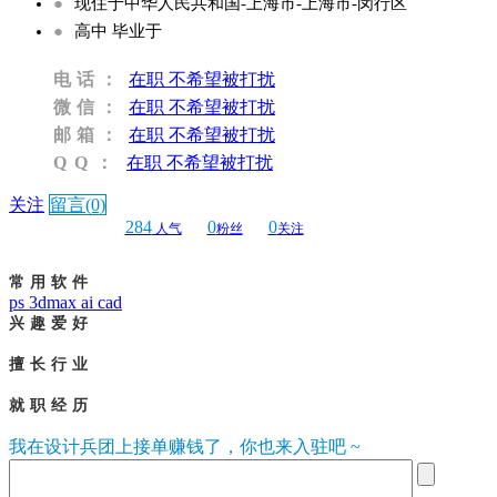
●
现住于中华人民共和国-上海市-上海市-闵行区
●
高中 毕业于
电话：
在职 不希望被打扰
微信：
在职 不希望被打扰
邮箱：
在职 不希望被打扰
QQ：
在职 不希望被打扰
关注
留言(0)
284
0
0
人气
粉丝
关注
常用软件
ps 3dmax ai cad
兴趣爱好
擅长行业
就职经历
我在设计兵团上接单赚钱了，你也来入驻吧 ~