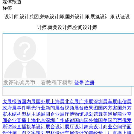
媒体报道
标签
设计师,设计兵团,兼职设计师,国外设计师,展览设计师,认证设
计师,舞美设计师,空间设计师
发评论奖兵币，看教程下模型
登录
注册
大展报道
国内展
国外展
上海展
北京展
广州展
深圳展
车展
电信展
政府展
事件曝光
行业新闻
展台视频
展台效果图
国内方案
国外方
案
木结构
型材
主场展团
企业展厅
博物馆
规划馆
舞美巡展
商业空
间
企业直播
上海
北京
深圳
广州
成都
国内
国外
德国
美国
巴西
俄罗
斯
访谈直播
接单设计
展台设计
展厅设计
舞美设计
商业空间
平面
设计
施工图
文案策划
型材设计
车展设计
20年经验
工厂直播
上海