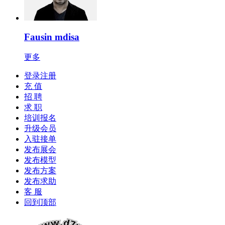
Fausin mdisa
更多
登录注册
充 值
招 聘
求 职
培训报名
升级会员
入驻接单
发布展会
发布模型
发布方案
发布求助
客 服
回到顶部