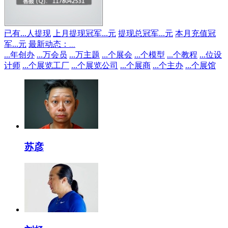
已有
...
人提现
上月提现冠军
...
元
提现总冠军
...
元
本月充值冠
军
...
元
最新动态：
...
...
年创办
...
万会员
...
万主题
...
个展会
...
个模型
...
个教程
...
位设
计师
...
个展览工厂
...
个展览公司
...
个展商
...
个主办
...
个展馆
苏彦