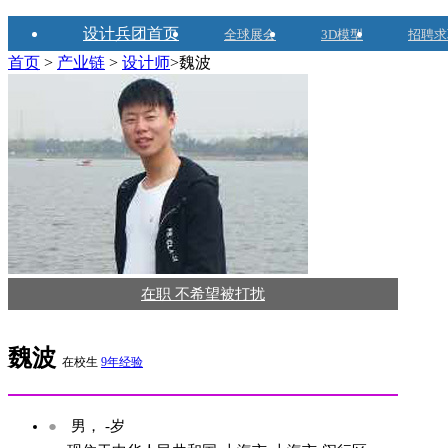
设计兵团首页
全球展会
3D模型
招聘求
首页
>
产业链
>
设计师
>魏波
在职 不希望被打扰
魏波
在校生
9年经验
●
男， -岁