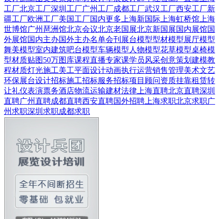
工厂
北京工厂
深圳工厂
广州工厂
成都工厂
武汉工厂
西安工厂
新
疆工厂
欧洲工厂
美国工厂
国内更多
上海新国际
上海虹桥馆
上海
世博馆
广州琶洲馆
北京会议
北京老国展
北京新国展
国内展馆
国
外展馆
国内主办
国外主办
名单会刊
展台模型
型材模型
展厅模型
舞美模型
室内建筑
吧台模型
车辆模型
人物模型
花草模型
桌椅模
型
材质贴图
50万图库
课程直播
专家课
学员风采
创意策划
建模教
程
材质灯光
施工美工
平面设计
动画
执行运营
销售管理
美术文艺
环保展台
设计招标
施工招标
服务招标
项目顾问
资质挂靠
租赁转
让
礼仪表演
票务酒店
物流运输
建材
法律
上海直聘
北京直聘
深圳
直聘
广州直聘
成都直聘
西安直聘
国外招聘
上海求职
北京求职
广
州求职
深圳求职
成都求职