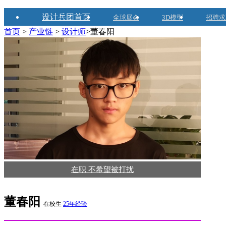
设计兵团首页
全球展会
3D模型
招聘求
首页
>
产业链
>
设计师
>董春阳
在职 不希望被打扰
董春阳
在校生
25年经验