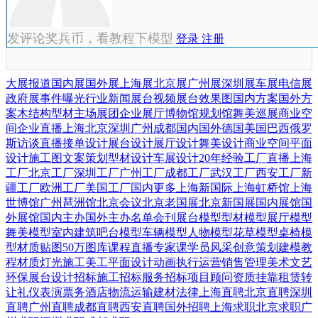
发评论奖兵币，看教程下模型
登录
注册
大展报道
国内展
国外展
上海展
北京展
广州展
深圳展
车展
电信展
政府展
事件曝光
行业新闻
展台视频
展台效果图
国内方案
国外方
案
木结构
型材
主场展团
企业展厅
博物馆
规划馆
舞美巡展
商业空
间
企业直播
上海
北京
深圳
广州
成都
国内
国外
德国
美国
巴西
俄罗
斯
访谈直播
接单设计
展台设计
展厅设计
舞美设计
商业空间
平面
设计
施工图
文案策划
型材设计
车展设计
20年经验
工厂直播
上海
工厂
北京工厂
深圳工厂
广州工厂
成都工厂
武汉工厂
西安工厂
新
疆工厂
欧洲工厂
美国工厂
国内更多
上海新国际
上海虹桥馆
上海
世博馆
广州琶洲馆
北京会议
北京老国展
北京新国展
国内展馆
国
外展馆
国内主办
国外主办
名单会刊
展台模型
型材模型
展厅模型
舞美模型
室内建筑
吧台模型
车辆模型
人物模型
花草模型
桌椅模
型
材质贴图
50万图库
课程直播
专家课
学员风采
创意策划
建模教
程
材质灯光
施工美工
平面设计
动画
执行运营
销售管理
美术文艺
环保展台
设计招标
施工招标
服务招标
项目顾问
资质挂靠
租赁转
让
礼仪表演
票务酒店
物流运输
建材
法律
上海直聘
北京直聘
深圳
直聘
广州直聘
成都直聘
西安直聘
国外招聘
上海求职
北京求职
广