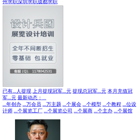
州求职
深圳求职
成都求职
已有
...
人提现
上月提现冠军
...
元
提现总冠军
...
元
本月充值冠
军
...
元
最新动态：
...
...
年创办
...
万会员
...
万主题
...
个展会
...
个模型
...
个教程
...
位设
计师
...
个展览工厂
...
个展览公司
...
个展商
...
个主办
...
个展馆