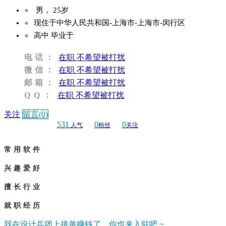
●
男， 25岁
●
现住于中华人民共和国-上海市-上海市-闵行区
●
高中 毕业于
电话：
在职 不希望被打扰
微信：
在职 不希望被打扰
邮箱：
在职 不希望被打扰
QQ：
在职 不希望被打扰
关注
留言(0)
531
0
0
人气
粉丝
关注
常用软件
兴趣爱好
擅长行业
就职经历
我在设计兵团上接单赚钱了，你也来入驻吧 ~