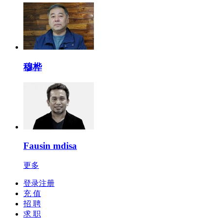
穆桦
Fausin mdisa
更多
登录注册
充 值
招 聘
求 职