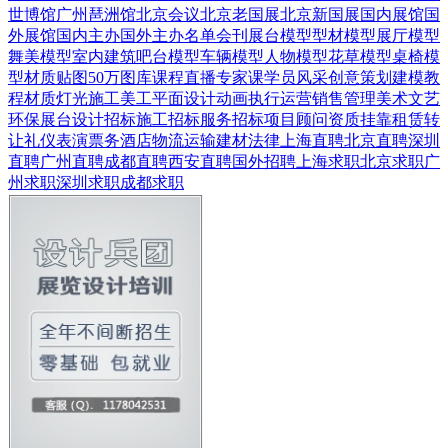
世博馆
广州琶洲馆
北京会议
北京老国展
北京新国展
国内展馆
国
外展馆
国内主办
国外主办
名单会刊
展台模型
型材模型
展厅模型
舞美模型
室内建筑
吧台模型
车辆模型
人物模型
花草模型
桌椅模
型
材质贴图
50万图库
课程直播
专家课
学员风采
创意策划
建模教
程
材质灯光
施工美工
平面设计
动画
执行运营
销售管理
美术文艺
环保展台
设计招标
施工招标
服务招标
项目顾问
资质挂靠
租赁转
让
礼仪表演
票务酒店
物流运输
建材
法律
上海直聘
北京直聘
深圳
直聘
广州直聘
成都直聘
西安直聘
国外招聘
上海求职
北京求职
广
州求职
深圳求职
成都求职