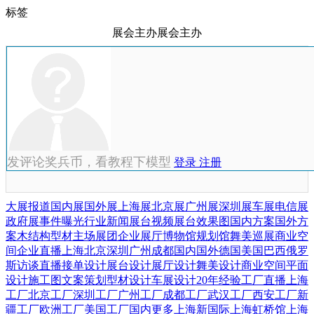
标签
展会主办展会主办
发评论奖兵币，看教程下模型
登录
注册
大展报道
国内展
国外展
上海展
北京展
广州展
深圳展
车展
电信展
政府展
事件曝光
行业新闻
展台视频
展台效果图
国内方案
国外方
案
木结构
型材
主场展团
企业展厅
博物馆
规划馆
舞美巡展
商业空
间
企业直播
上海
北京
深圳
广州
成都
国内
国外
德国
美国
巴西
俄罗
斯
访谈直播
接单设计
展台设计
展厅设计
舞美设计
商业空间
平面
设计
施工图
文案策划
型材设计
车展设计
20年经验
工厂直播
上海
工厂
北京工厂
深圳工厂
广州工厂
成都工厂
武汉工厂
西安工厂
新
疆工厂
欧洲工厂
美国工厂
国内更多
上海新国际
上海虹桥馆
上海