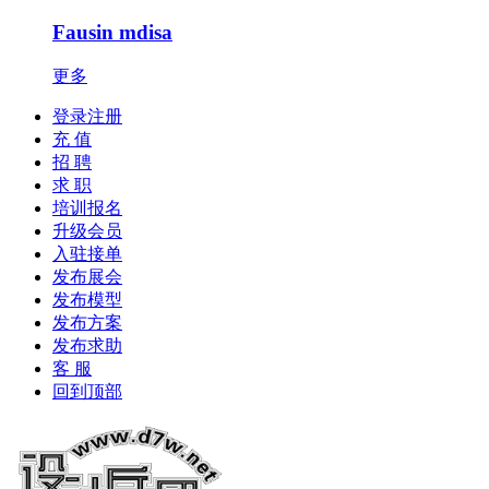
Fausin mdisa
更多
登录注册
充 值
招 聘
求 职
培训报名
升级会员
入驻接单
发布展会
发布模型
发布方案
发布求助
客 服
回到顶部