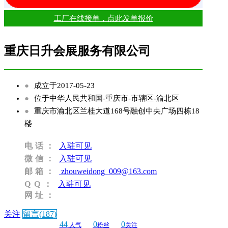
工厂在线接单，点此发单报价
重庆日升会展服务有限公司
●
成立于2017-05-23
●
位于中华人民共和国-重庆市-市辖区-渝北区
●
重庆市渝北区兰桂大道168号融创中央广场四栋18
楼
电话：
入驻可见
微信：
入驻可见
邮箱：
zhouweidong_009@163.com
QQ：
入驻可见
网址：
关注
留言(187)
44
0
0
人气
粉丝
关注