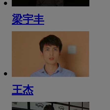
梁宇丰
王杰