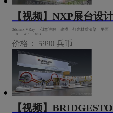
【视频】NXP展台设
3dsmax
VRay
创意讲解
建模
灯光材质渲染
平面
0
437
8614
价格： 5990 兵币
【视频】BRIDGEST