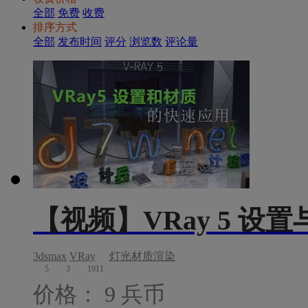
全部
免费
收费
排序方式
全部
发布时间
评分
浏览数
评论量
【视频】VRay 5 设
3dsmax
VRay
灯光材质渲染
5
3
1911
价格： 9 兵币