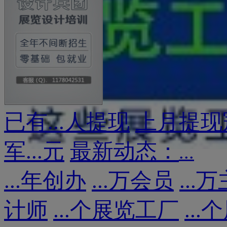
已有
...
人提现
上月提现
军
...
元
最新动态：
...
...
年创办
...
万会员
...
万
计师
...
个展览工厂
...
个