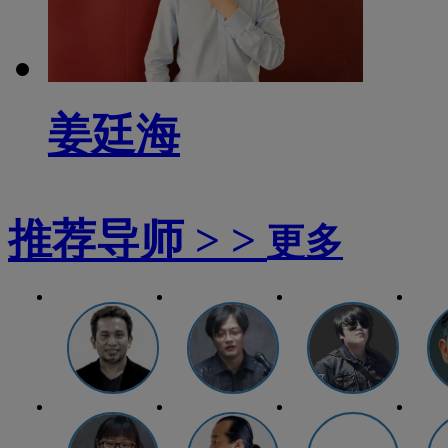
姜廷海
推荐导师 > >
更多