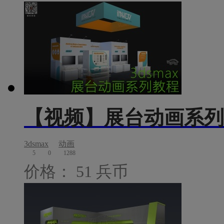
【视频】展台动画系列
3dsmax
动画
5
0
1288
价格： 51 兵币