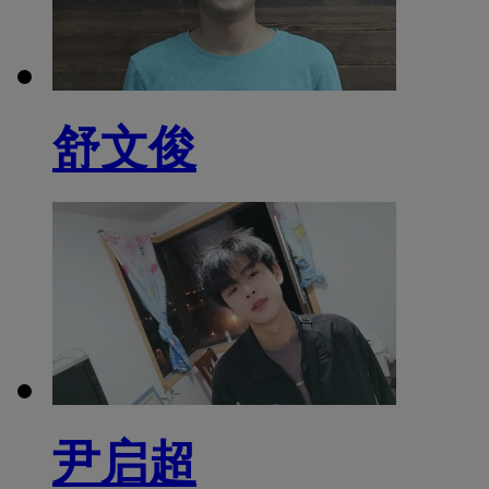
舒文俊
尹启超