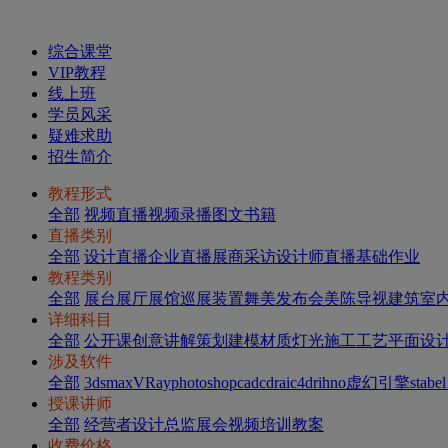
综合课堂
VIP教程
线上班
学员风采
疑难求助
招生简介
教程形式
全部
视频直播
视频录播
图文
书籍
直播类别
全部
设计直播
企业直播
展商采访
设计师直播
基础作业
教程类别
全部
展台
展厅展馆
巡展装置
舞美发布会
美陈导视
建筑室
详细科目
全部
公开课
创意讲解
策划
建模
材质灯光
施工工艺
平面设
涉及软件
全部
3dsmax
VRay
photoshop
cad
cdr
ai
c4d
rihno
虚幻引擎
stabel
授课讲师
全部
经营者
设计总监
展会视频
培训教案
收费价格