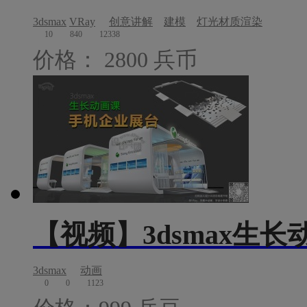
3dsmax
VRay
创意讲解
建模
灯光材质渲染
10
840
12338
价格： 2800 兵币
【视频】3dsmax生
3dsmax
动画
0
0
1123