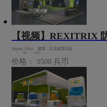
【视频】REXITRIX
3dsmax
VRay
建模
灯光材质渲染
7
882
11987
价格： 3500 兵币