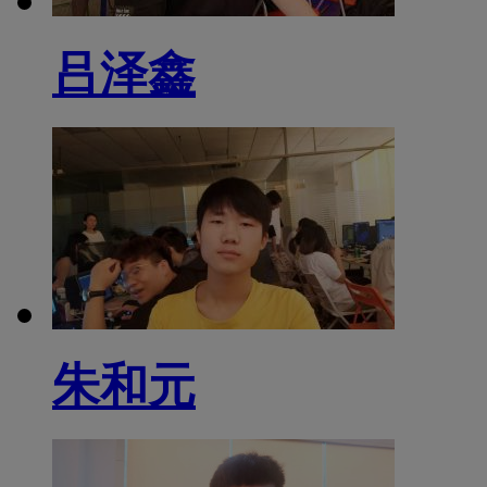
吕泽鑫
朱和元