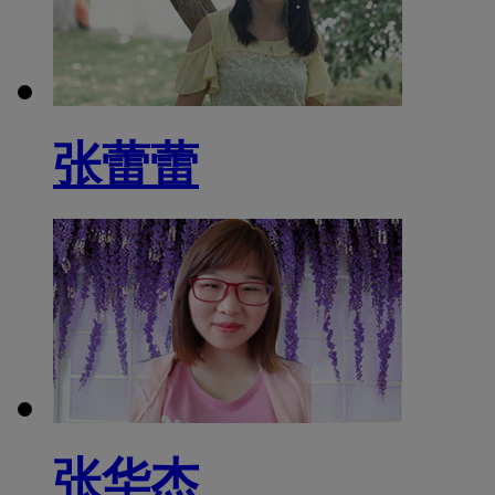
张蕾蕾
张华杰