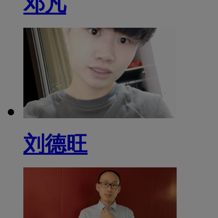
邓凡
刘德旺