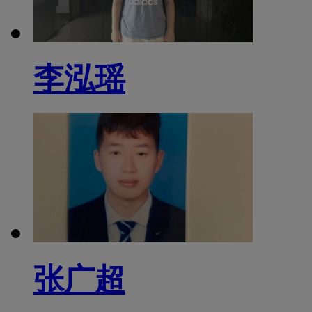
李泓瑶
张广超