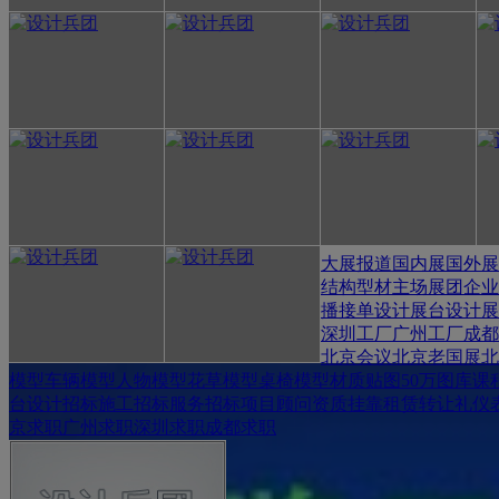
大展报道
国内展
国外展
结构
型材
主场展团
企业
播
接单设计
展台设计
展
深圳工厂
广州工厂
成都
北京会议
北京老国展
北
模型
车辆模型
人物模型
花草模型
桌椅模型
材质贴图
50万图库
课
台
设计招标
施工招标
服务招标
项目顾问
资质挂靠
租赁转让
礼仪
京求职
广州求职
深圳求职
成都求职