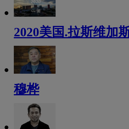
2020美国.拉斯维加斯
穆桦