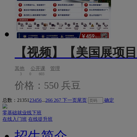
【视频】【美国展项目
其他
公开课
管理
3
0
603
价格：550 兵豆
总数：2135
1
2
3
4
5
6
...
266
267
下一页
尾页
确定
零基础就业线下班
在线入门班
在线提升班
招生简介