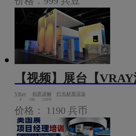
价格：999 兵豆
【视频】展台【VRA
VRay
创意讲解
灯光材质渲染
6
106
11979
价格： 1190 兵币