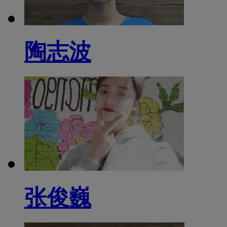
陶志波
张俊巍