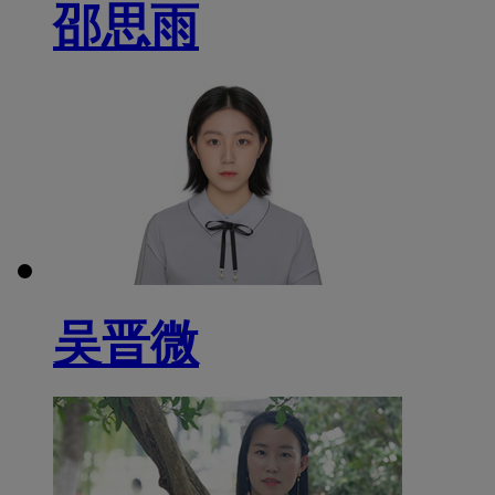
邵思雨
吴晋微