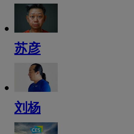
苏彦
刘杨