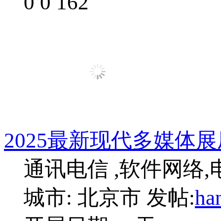
0
0
162
2025最新现代多媒体
通讯电信 ,软件网络
城市: 北京市
发帖:
ha