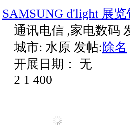
SAMSUNG d'light 展
通讯电信 ,家电数码
城市: 水原
发帖:
除名
开展日期： 无
2
1
400