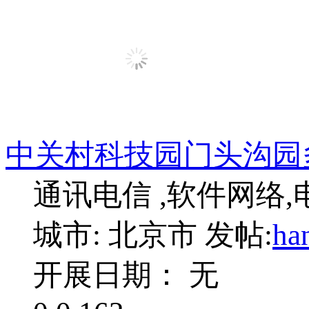
中关村科技园门头沟园
通讯电信 ,软件网络
城市: 北京市
发帖:
ha
开展日期： 无