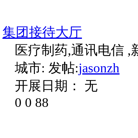
集团接待大厅
医疗制药,通讯电信 
城市:
发帖:
jasonzh
开展日期： 无
0
0
88