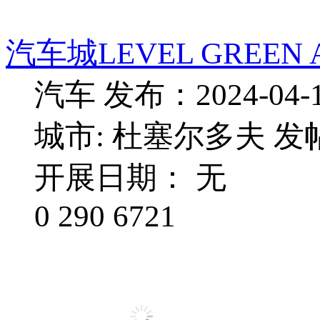
汽车城LEVEL GREEN Auto
汽车
发布：2024-04-
城市: 杜塞尔多夫
发
开展日期： 无
0
290
6721