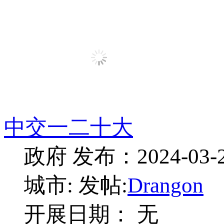
中交一二十大
政府
发布：2024-03-
城市:
发帖:
Drangon
开展日期： 无