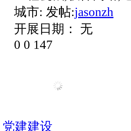
城市:
发帖:
jasonzh
开展日期： 无
0
0
147
党建建设