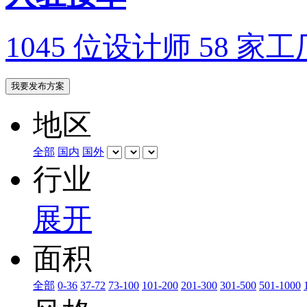
1045 位设计师 58 家工
我要发布方案
地区
全部
国内
国外
行业
展开
面积
全部
0-36
37-72
73-100
101-200
201-300
301-500
501-1000