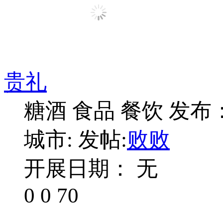
贵礼
糖酒 食品 餐饮
发布：2
城市:
发帖:
败败
开展日期： 无
0
0
70