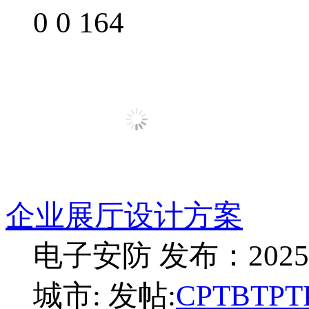
0
0
164
企业展厅设计方案
电子安防
发布：2025-
城市:
发帖:
CPTBTPT