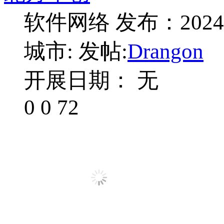
软件网络
发布：2024-
城市:
发帖:
Drangon
开展日期： 无
0
0
72