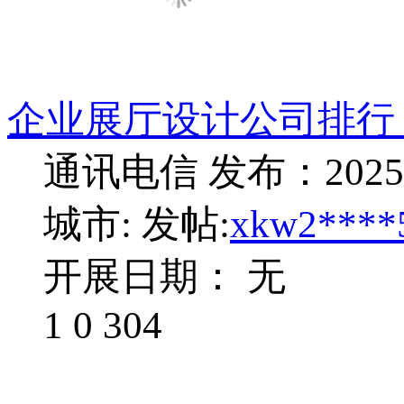
企业展厅设计公司排行
通讯电信
发布：2025-
城市:
发帖:
xkw2****
开展日期： 无
1
0
304