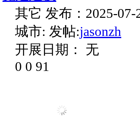
其它
发布：2025-07-
城市:
发帖:
jasonzh
开展日期： 无
0
0
91