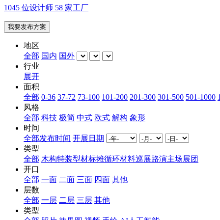
1045 位设计师 58 家工厂
我要发布方案
地区
全部
国内
国外
行业
展开
面积
全部
0-36
37-72
73-100
101-200
201-300
301-500
501-1000
风格
全部
科技
极简
中式
欧式
解构
象形
时间
全部
发布时间
开展日期
类型
全部
木构特装
型材标摊
循环材料
巡展路演
主场
展团
开口
全部
一面
二面
三面
四面
其他
层数
全部
一层
二层
三层
其他
类型