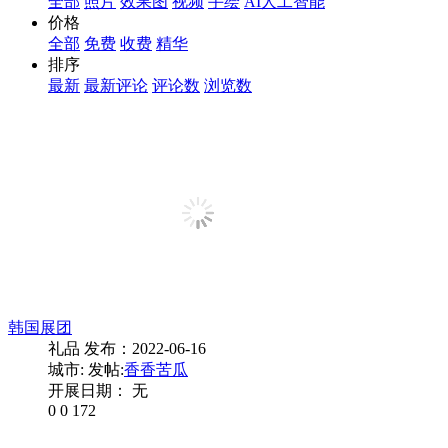
全部
照片
效果图
视频
手绘
AI人工智能
价格
全部
免费
收费
精华
排序
最新
最新评论
评论数
浏览数
韩国展团
礼品
发布：2022-06-16
城市:
发帖:
香香苦瓜
开展日期： 无
0
0
172