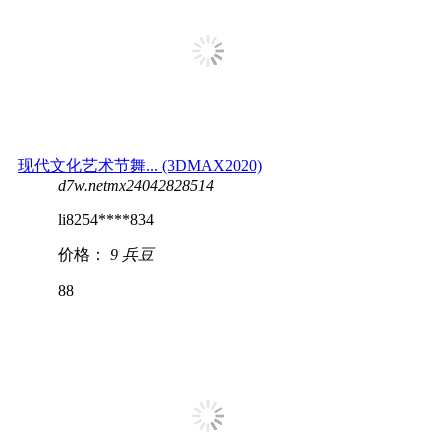
现代文化艺术节舞... (3DMAX2020)
d7w.netmx24042828514
li8254****834
价格：
9 兵豆
88