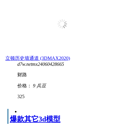
立顿历史墙通道 (3DMAX2020)
d7w.netmx24060428665
财路
价格：
9 兵豆
325
爆款其它3d模型