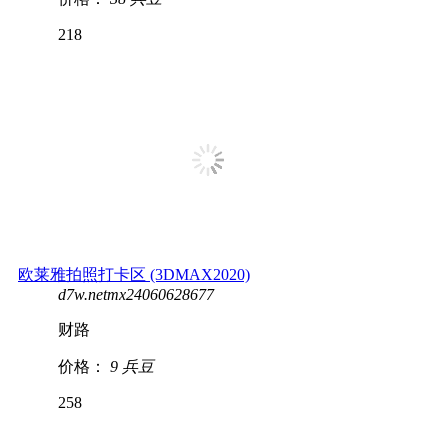
218
欧莱雅拍照打卡区 (3DMAX2020)
d7w.netmx24060628677
财路
价格：
9 兵豆
258