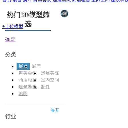
本月新增模型：
2个
热门3D模型筛
本月最高收入：
99兵豆
选
+上传模型
确 定
分类
展台
展厅
舞美会议
巡展美陈
商店柜台
室内空间
建筑导视
配件
贴图
展开
行业