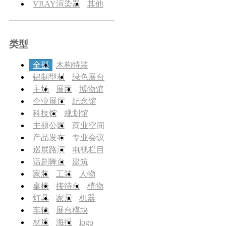
VRAY渲染器
其他
类型
全部
木构特装
铝制型材
绿色展台
主场
展团
博物馆
企业展厅
纪念馆
科技馆
规划馆
主题公园
商业空间
产品发布
专业会议
巡展路演
电视栏目
话剧舞台
建筑
家装
工装
人物
桌椅
接待台
植物
灯具
家居
机器
车辆
展台模块
材质
海报
logo