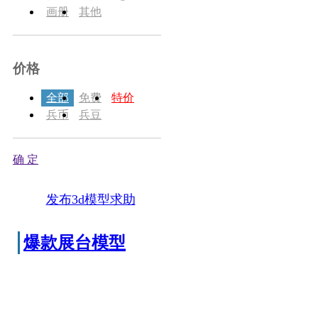
画册
其他
价格
全部
免费
特价
兵币
兵豆
确 定
发布3d模型求助
爆款展台模型