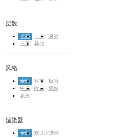
层数
全部
一层
两层
三层
其他
风格
全部
科技
极简
中式
欧式
解构
象形
渲染器
全部
默认渲染器