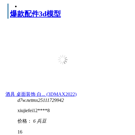
爆款配件3d模型
酒具 桌面装饰 白... (3DMAX2022)
d7w.netmx25111729942
xiujiefei12****8
价格：
6 兵豆
16