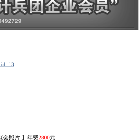
tid=13
展会照片 】年费
2800
元